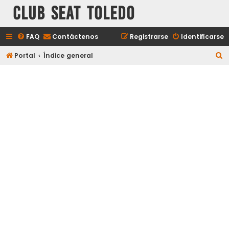
Club Seat Toledo
FAQ
Contáctenos
Registrarse
Identificarse
B
Portal
Índice general
u
s
c
a
r