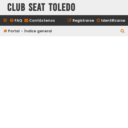
Club Seat Toledo
FAQ
Contáctenos
Registrarse
Identificarse
B
Portal
Índice general
u
s
c
a
r