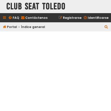
Club Seat Toledo
FAQ
Contáctenos
Registrarse
Identificarse
B
Portal
Índice general
u
s
c
a
r