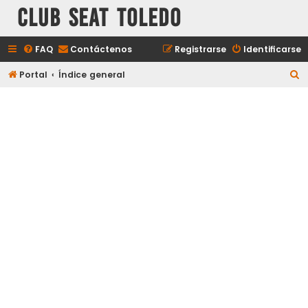
Club Seat Toledo
FAQ
Contáctenos
Registrarse
Identificarse
B
Portal
Índice general
u
s
c
a
r