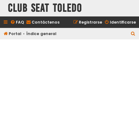
Club Seat Toledo
FAQ
Contáctenos
Registrarse
Identificarse
B
Portal
Índice general
u
s
c
a
r