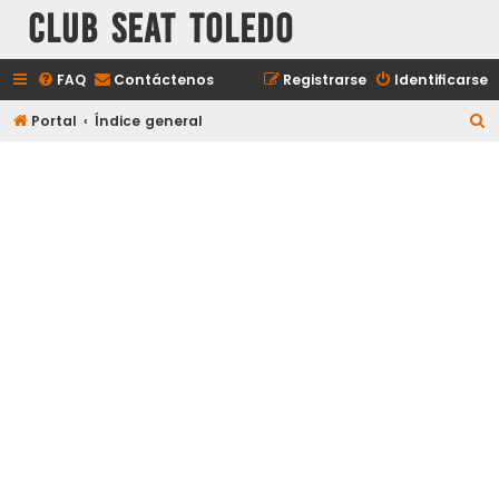
Club Seat Toledo
FAQ
Contáctenos
Registrarse
Identificarse
B
Portal
Índice general
u
s
c
a
r