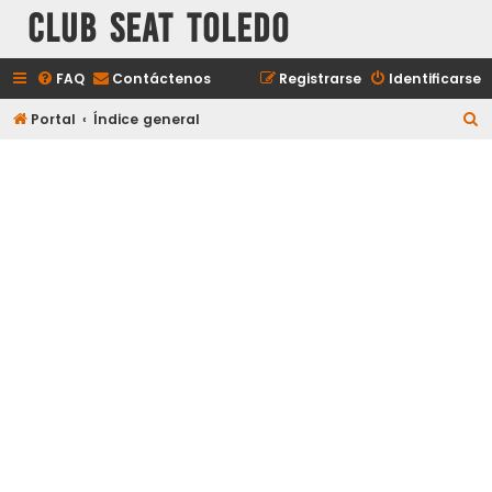
Club Seat Toledo
FAQ
Contáctenos
Registrarse
Identificarse
B
Portal
Índice general
u
s
c
a
r