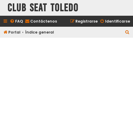
Club Seat Toledo
FAQ
Contáctenos
Registrarse
Identificarse
B
Portal
Índice general
u
s
c
a
r