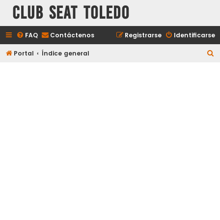
Club Seat Toledo
FAQ
Contáctenos
Registrarse
Identificarse
B
Portal
Índice general
u
s
c
a
r