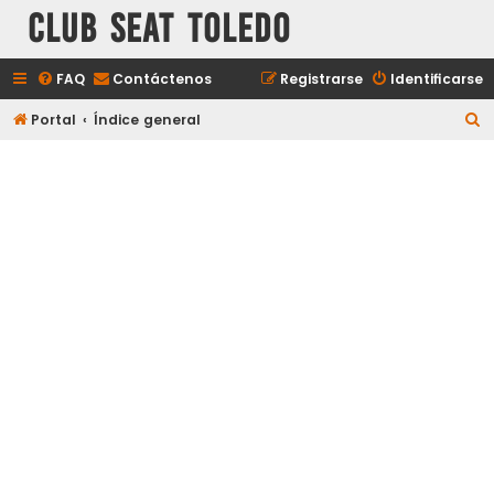
Club Seat Toledo
FAQ
Contáctenos
Registrarse
Identificarse
B
Portal
Índice general
u
s
c
a
r