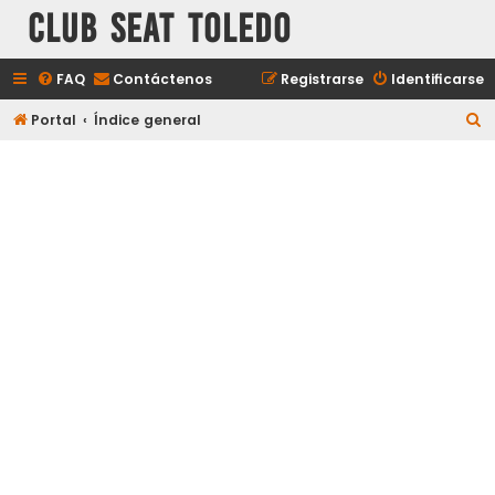
Club Seat Toledo
FAQ
Contáctenos
Registrarse
Identificarse
B
Portal
Índice general
u
s
c
a
r