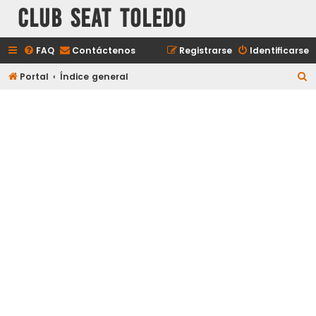
Club Seat Toledo
FAQ
Contáctenos
Registrarse
Identificarse
B
Portal
Índice general
u
s
c
a
r