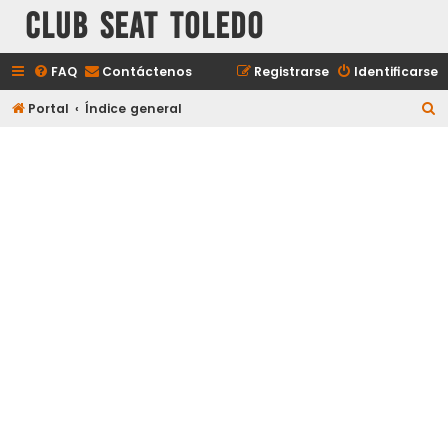
Club Seat Toledo
FAQ
Contáctenos
Registrarse
Identificarse
B
Portal
Índice general
u
s
c
a
r