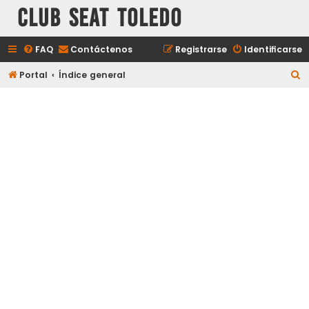
Club Seat Toledo
FAQ
Contáctenos
Registrarse
Identificarse
B
Portal
Índice general
u
s
c
a
r