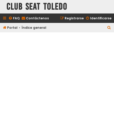
Club Seat Toledo
FAQ
Contáctenos
Registrarse
Identificarse
B
Portal
Índice general
u
s
c
a
r