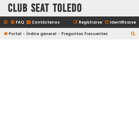
Club Seat Toledo
FAQ
Contáctenos
Registrarse
Identificarse
B
Portal
Índice general
Preguntas Frecuentes
u
s
c
a
r