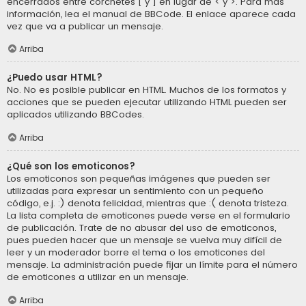
encerrados entre corchetes [ y ] en lugar de < y >. Para más
información, lea el manual de BBCode. El enlace aparece cada
vez que va a publicar un mensaje.
Arriba
¿Puedo usar HTML?
No. No es posible publicar en HTML. Muchos de los formatos y
acciones que se pueden ejecutar utilizando HTML pueden ser
aplicados utilizando BBCodes.
Arriba
¿Qué son los emoticonos?
Los emoticonos son pequeñas imágenes que pueden ser
utilizadas para expresar un sentimiento con un pequeño
código, e.j. :) denota felicidad, mientras que :( denota tristeza.
La lista completa de emoticones puede verse en el formulario
de publicación. Trate de no abusar del uso de emoticonos,
pues pueden hacer que un mensaje se vuelva muy difícil de
leer y un moderador borre el tema o los emoticones del
mensaje. La administración puede fijar un límite para el número
de emoticones a utilizar en un mensaje.
Arriba