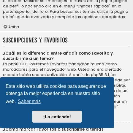
el enlace “Mostrar sus mensajes” a través de su propio página
de perfil, o haciendo clic en el menú “Enlaces rápidos” en la
parte superior del foro. Para buscar sus temas, utilice la página
de búsqueda avanzada y complete las opciones apropiadas.
Arriba
Suscripciones y Favoritos
¿Cuál es la diferencia entre añadir como Favorito y
suscribirme a un tema?
En phpBB 3.0, los temas Favoritos trabajaron mucho como
marcadores para el navegador web. Usted no era alertado
cuando había una actualización. A partir de phpBB 3.1, los
Favoritos son más como suscribirse a un tema. Usted puede ser
notificado cuando un tema Favorito se actualiza. Al suscribirte,
Este sitio web utiliza cookies para asegurar que
sin embargo, se le avisará de que hay una actualización de un
obtenga la mejor experiencia en nuestro sitio
tema, o foro en el propio foro. Las opciones de notificación
para los Favoritos y las suscripciones se pueden configurar en
web.
Saber más
el Panel de Control de Usuario, en “Preferencias de Foros”.
Arriba
¡Lo entiendo!
¿Cómo marcar Favoritos o suscribirse a temas