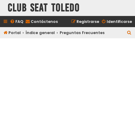
Club Seat Toledo
FAQ
Contáctenos
Registrarse
Identificarse
B
Portal
Índice general
Preguntas Frecuentes
u
s
c
a
r