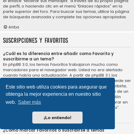
el enlace “Mostrar sus mensajes” a través de su propio página
de perfil, o haciendo clic en el menú “Enlaces rápidos” en la
parte superior del foro. Para buscar sus temas, utilice la página
de búsqueda avanzada y complete las opciones apropiadas.
Arriba
Suscripciones y Favoritos
¿Cuál es la diferencia entre añadir como Favorito y
suscribirme a un tema?
En phpBB 3.0, los temas Favoritos trabajaron mucho como
marcadores para el navegador web. Usted no era alertado
cuando había una actualización. A partir de phpBB 3.1, los
Favoritos son más como suscribirse a un tema. Usted puede ser
notificado cuando un tema Favorito se actualiza. Al suscribirte,
Este sitio web utiliza cookies para asegurar que
sin embargo, se le avisará de que hay una actualización de un
obtenga la mejor experiencia en nuestro sitio
tema, o foro en el propio foro. Las opciones de notificación
para los Favoritos y las suscripciones se pueden configurar en
web.
Saber más
el Panel de Control de Usuario, en “Preferencias de Foros”.
Arriba
¡Lo entiendo!
¿Cómo marcar Favoritos o suscribirse a temas