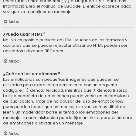
encerrados entre corchetes [ y ] en lugar de < y >. Para más
información, lea el manual de BBCode. El enlace aparece cada
vez que va a publicar un mensaje.
Arriba
¿Puedo usar HTML?
No. No es posible publicar en HTML. Muchos de los formatos y
acciones que se pueden ejecutar utilizando HTML pueden ser
aplicados utilizando BBCodes.
Arriba
¿Qué son los emoticonos?
Los emoticonos son pequeñas imágenes que pueden ser
utilizadas para expresar un sentimiento con un pequeño
código, e.j. :) denota felicidad, mientras que :( denota tristeza.
La lista completa de emoticones puede verse en el formulario
de publicación. Trate de no abusar del uso de emoticonos,
pues pueden hacer que un mensaje se vuelva muy difícil de
leer y un moderador borre el tema o los emoticones del
mensaje. La administración puede fijar un límite para el número
de emoticones a utilizar en un mensaje.
Arriba