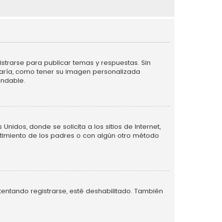
strarse para publicar temas y respuestas. Sin
taría, como tener su imagen personalizada
endable.
idos, donde se solicita a los sitios de Internet,
entimiento de los padres o con algún otro método
tentando registrarse, esté deshabilitado. También