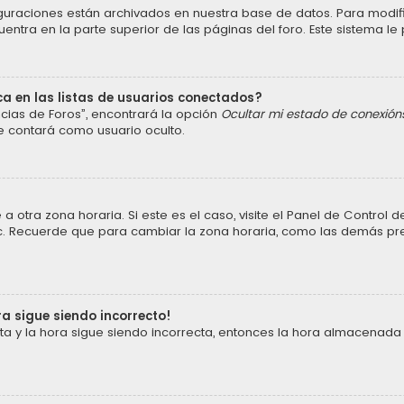
iguraciones están archivados en nuestra base de datos. Para modific
ntra en la parte superior de las páginas del foro. Este sistema le 
a en las listas de usuarios conectados?
cias de Foros”, encontrará la opción
Ocultar mi estado de conexión
e contará como usuario oculto.
a otra zona horaria. Si este es el caso, visite el Panel de Control
 etc. Recuerde que para cambiar la zona horaria, como las demás pref
ra sigue siendo incorrecto!
cta y la hora sigue siendo incorrecta, entonces la hora almacenada