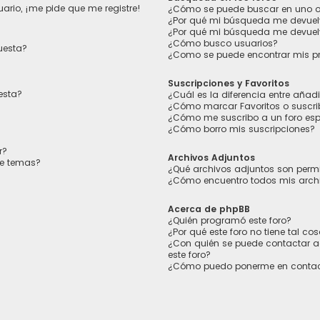
ario, ¡me pide que me registre!
¿Cómo se puede buscar en uno o 
¿Por qué mi búsqueda me devuel
¿Por qué mi búsqueda me devuel
¿Cómo busco usuarios?
uesta?
¿Como se puede encontrar mis p
Suscripciones y Favoritos
esta?
¿Cuál es la diferencia entre añad
¿Cómo marcar Favoritos o suscrib
¿Cómo me suscribo a un foro esp
¿Cómo borro mis suscripciones?
r?
Archivos Adjuntos
de temas?
¿Qué archivos adjuntos son permi
¿Cómo encuentro todos mis arch
Acerca de phpBB
¿Quién programó este foro?
¿Por qué este foro no tiene tal co
¿Con quién se puede contactar a
este foro?
¿Cómo puedo ponerme en contac