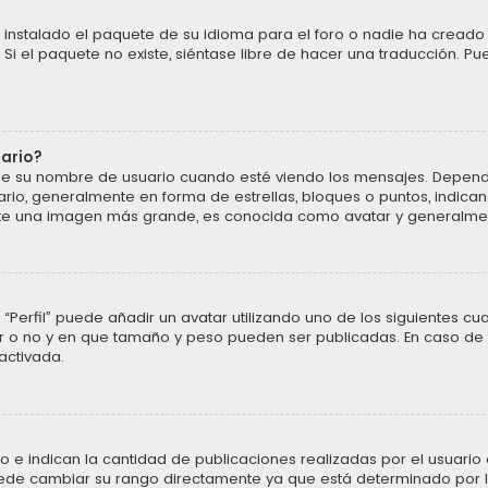
instalado el paquete de su idioma para el foro o nadie ha creado 
 Si el paquete no existe, siéntase libre de hacer una traducción. P
uario?
u nombre de usuario cuando esté viendo los mensajes. Dependiendo 
ario, generalmente en forma de estrellas, bloques o puntos, indic
ente una imagen más grande, es conocida como avatar y generalmen
“Perfil” puede añadir un avatar utilizando uno de los siguientes cu
ar o no y en que tamaño y peso pueden ser publicadas. En caso de 
activada.
 indican la cantidad de publicaciones realizadas por el usuario o 
ede cambiar su rango directamente ya que está determinado por la