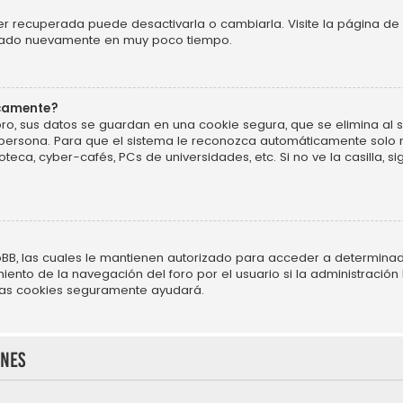
r recuperada puede desactivarla o cambiarla. Visite la página de 
ificado nuevamente en muy poco tiempo.
icamente?
ro, sus datos se guardan en una cookie segura, que se elimina al sa
persona. Para que el sistema le reconozca automáticamente solo m
oteca, cyber-cafés, PCs de universidades, etc. Si no ve la casilla, si
BB, las cuales le mantienen autorizado para acceder a determinado
nto de la navegación del foro por el usuario si la administración h
r las cookies seguramente ayudará.
ones