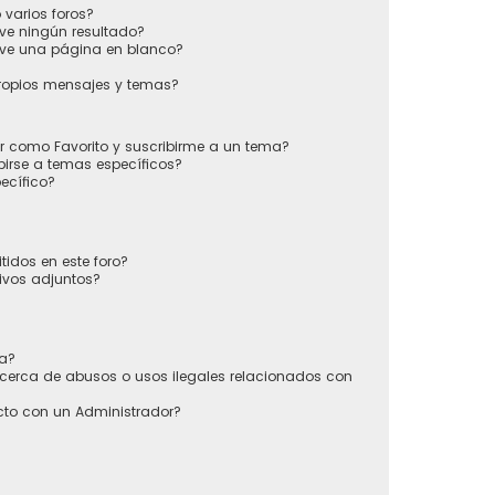
varios foros?
ve ningún resultado?
ve una página en blanco?
ropios mensajes y temas?
ir como Favorito y suscribirme a un tema?
irse a temas específicos?
ecífico?
tidos en este foro?
ivos adjuntos?
sa?
cerca de abusos o usos ilegales relacionados con
to con un Administrador?