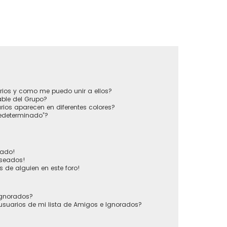
?
rios y como me puedo unir a ellos?
ble del Grupo?
ios aparecen en diferentes colores?
redeterminado”?
vado!
eseados!
 de alguien en este foro!
 Ignorados?
usuarios de mi lista de Amigos e Ignorados?