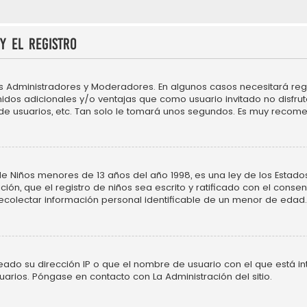
y el registro
os Administradores y Moderadores. En algunos casos necesitará regi
idos adicionales y/o ventajas que como usuario invitado no disfru
 de usuarios, etc. Tan solo le tomará unos segundos. Es muy recom
Niños menores de 13 años del año 1998, es una ley de los Estados Un
ción, que el registro de niños sea escrito y ratificado con el cons
ecolectar información personal identificable de un menor de edad.
neado su dirección IP o que el nombre de usuario con el que está in
uarios. Póngase en contacto con La Administración del sitio.