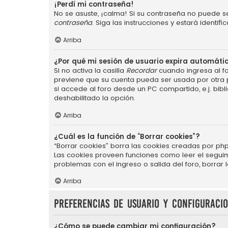
¡Perdí mi contraseña!
No se asuste, ¡calma! Si su contraseña no puede se
contraseña
. Siga las instrucciones y estará ident
Arriba
¿Por qué mi sesión de usuario expira automát
Si no activa la casilla
Recordar
cuando ingresa al fo
previene que su cuenta pueda ser usada por otra 
si accede al foro desde un PC compartido, e.j. bibli
deshabilitado la opción.
Arriba
¿Cuál es la función de “Borrar cookies”?
“Borrar cookies” borra las cookies creadas por php
Las cookies proveen funciones como leer el seguimie
problemas con el ingreso o salida del foro, borra
Arriba
Preferencias de usuario y configuraci
¿Cómo se puede cambiar mi configuración?