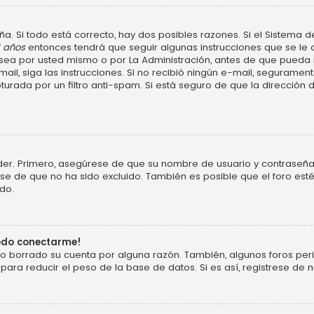
a. Si todo está correcto, hay dos posibles razones. Si el Sistema d
3 años
entonces tendrá que seguir algunas instrucciones que se le d
ea por usted mismo o por La Administración, antes de que pueda ide
e-mail, siga las instrucciones. Si no recibió ningún e-mail, segurame
turada por un filtro anti-spam. Si está seguro de que la dirección
der. Primero, asegúrese de que su nombre de usuario y contraseña 
 de que no ha sido excluido. También es posible que el foro esté
do.
uedo conectarme!
o o borrado su cuenta por alguna razón. También, algunos foros p
ara reducir el peso de la base de datos. Si es así, registrese de n