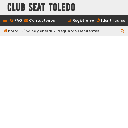
Club Seat Toledo
FAQ
Contáctenos
Registrarse
Identificarse
B
Portal
Índice general
Preguntas Frecuentes
u
s
c
a
r