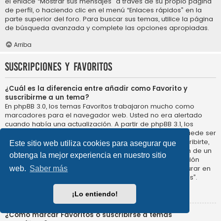
el enlace “Mostrar sus mensajes” a través de su propio página
de perfil, o haciendo clic en el menú “Enlaces rápidos” en la
parte superior del foro. Para buscar sus temas, utilice la página
de búsqueda avanzada y complete las opciones apropiadas.
Arriba
Suscripciones y Favoritos
¿Cuál es la diferencia entre añadir como Favorito y
suscribirme a un tema?
En phpBB 3.0, los temas Favoritos trabajaron mucho como
marcadores para el navegador web. Usted no era alertado
cuando había una actualización. A partir de phpBB 3.1, los
Favoritos son más como suscribirse a un tema. Usted puede ser
notificado cuando un tema Favorito se actualiza. Al suscribirte,
Este sitio web utiliza cookies para asegurar que
sin embargo, se le avisará de que hay una actualización de un
obtenga la mejor experiencia en nuestro sitio
tema, o foro en el propio foro. Las opciones de notificación
para los Favoritos y las suscripciones se pueden configurar en
web.
Saber más
el Panel de Control de Usuario, en “Preferencias de Foros”.
Arriba
¡Lo entiendo!
¿Cómo marcar Favoritos o suscribirse a temas