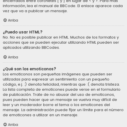
encerrados entre corchetes [ y ] en lugar de < y >. Para más
información, lea el manual de BBCode. El enlace aparece cada
vez que va a publicar un mensaje.
Arriba
¿Puedo usar HTML?
No. No es posible publicar en HTML. Muchos de los formatos y
acciones que se pueden ejecutar utilizando HTML pueden ser
aplicados utilizando BBCodes.
Arriba
¿Qué son los emoticonos?
Los emoticonos son pequeñas imágenes que pueden ser
utilizadas para expresar un sentimiento con un pequeño
código, e.j. :) denota felicidad, mientras que :( denota tristeza.
La lista completa de emoticones puede verse en el formulario
de publicación. Trate de no abusar del uso de emoticonos,
pues pueden hacer que un mensaje se vuelva muy difícil de
leer y un moderador borre el tema o los emoticones del
mensaje. La administración puede fijar un límite para el número
de emoticones a utilizar en un mensaje.
Arriba