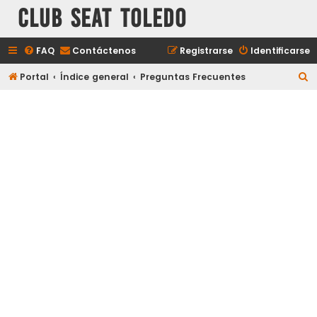
Club Seat Toledo
FAQ
Contáctenos
Registrarse
Identificarse
B
Portal
Índice general
Preguntas Frecuentes
u
s
c
a
r