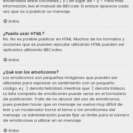
encerrados entre corchetes [ y ] en lugar de < y >. Para más
información, lea el manual de BBCode. El enlace aparece cada
vez que va a publicar un mensaje.
Arriba
¿Puedo usar HTML?
No. No es posible publicar en HTML. Muchos de los formatos y
acciones que se pueden ejecutar utilizando HTML pueden ser
aplicados utilizando BBCodes.
Arriba
¿Qué son los emoticonos?
Los emoticonos son pequeñas imágenes que pueden ser
utilizadas para expresar un sentimiento con un pequeño
código, e.j. :) denota felicidad, mientras que :( denota tristeza.
La lista completa de emoticones puede verse en el formulario
de publicación. Trate de no abusar del uso de emoticonos,
pues pueden hacer que un mensaje se vuelva muy difícil de
leer y un moderador borre el tema o los emoticones del
mensaje. La administración puede fijar un límite para el número
de emoticones a utilizar en un mensaje.
Arriba