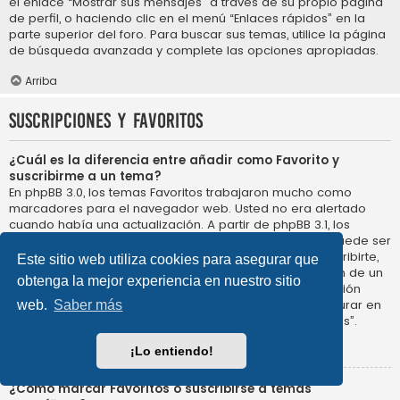
el enlace “Mostrar sus mensajes” a través de su propio página
de perfil, o haciendo clic en el menú “Enlaces rápidos” en la
parte superior del foro. Para buscar sus temas, utilice la página
de búsqueda avanzada y complete las opciones apropiadas.
Arriba
Suscripciones y Favoritos
¿Cuál es la diferencia entre añadir como Favorito y
suscribirme a un tema?
En phpBB 3.0, los temas Favoritos trabajaron mucho como
marcadores para el navegador web. Usted no era alertado
cuando había una actualización. A partir de phpBB 3.1, los
Favoritos son más como suscribirse a un tema. Usted puede ser
notificado cuando un tema Favorito se actualiza. Al suscribirte,
Este sitio web utiliza cookies para asegurar que
sin embargo, se le avisará de que hay una actualización de un
obtenga la mejor experiencia en nuestro sitio
tema, o foro en el propio foro. Las opciones de notificación
para los Favoritos y las suscripciones se pueden configurar en
web.
Saber más
el Panel de Control de Usuario, en “Preferencias de Foros”.
Arriba
¡Lo entiendo!
¿Cómo marcar Favoritos o suscribirse a temas