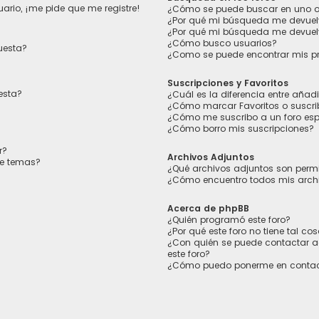
ario, ¡me pide que me registre!
¿Cómo se puede buscar en uno o 
¿Por qué mi búsqueda me devuel
¿Por qué mi búsqueda me devuel
¿Cómo busco usuarios?
uesta?
¿Como se puede encontrar mis p
Suscripciones y Favoritos
esta?
¿Cuál es la diferencia entre añad
¿Cómo marcar Favoritos o suscrib
¿Cómo me suscribo a un foro esp
¿Cómo borro mis suscripciones?
r?
Archivos Adjuntos
de temas?
¿Qué archivos adjuntos son permi
¿Cómo encuentro todos mis arch
Acerca de phpBB
¿Quién programó este foro?
¿Por qué este foro no tiene tal co
¿Con quién se puede contactar a
este foro?
¿Cómo puedo ponerme en contac