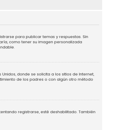
strarse para publicar temas y respuestas. Sin
taría, como tener su imagen personalizada
endable.
idos, donde se solicita a los sitios de Internet,
entimiento de los padres o con algún otro método
tentando registrarse, esté deshabilitado. También