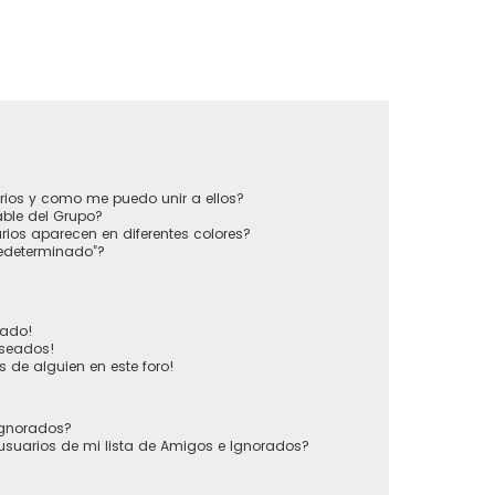
?
rios y como me puedo unir a ellos?
ble del Grupo?
ios aparecen en diferentes colores?
redeterminado”?
vado!
eseados!
 de alguien en este foro!
 Ignorados?
usuarios de mi lista de Amigos e Ignorados?