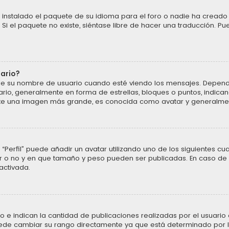
instalado el paquete de su idioma para el foro o nadie ha creado 
 Si el paquete no existe, siéntase libre de hacer una traducción. P
uario?
u nombre de usuario cuando esté viendo los mensajes. Dependiendo 
ario, generalmente en forma de estrellas, bloques o puntos, indic
ente una imagen más grande, es conocida como avatar y generalmen
“Perfil” puede añadir un avatar utilizando uno de los siguientes cu
ar o no y en que tamaño y peso pueden ser publicadas. En caso de 
activada.
 indican la cantidad de publicaciones realizadas por el usuario o 
ede cambiar su rango directamente ya que está determinado por la