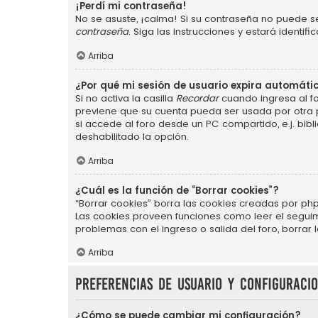
¡Perdí mi contraseña!
No se asuste, ¡calma! Si su contraseña no puede se
contraseña
. Siga las instrucciones y estará ident
Arriba
¿Por qué mi sesión de usuario expira automát
Si no activa la casilla
Recordar
cuando ingresa al fo
previene que su cuenta pueda ser usada por otra 
si accede al foro desde un PC compartido, e.j. bibli
deshabilitado la opción.
Arriba
¿Cuál es la función de “Borrar cookies”?
“Borrar cookies” borra las cookies creadas por php
Las cookies proveen funciones como leer el seguimie
problemas con el ingreso o salida del foro, borra
Arriba
Preferencias de usuario y configuraci
¿Cómo se puede cambiar mi configuración?