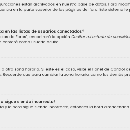
iguraciones están archivados en nuestra base de datos. Para modific
ntra en la parte superior de las páginas del foro. Este sistema le 
a en las listas de usuarios conectados?
cias de Foros”, encontrará la opción
Ocultar mi estado de conexión
e contará como usuario oculto.
a otra zona horaria. Si este es el caso, visite el Panel de Control
 etc. Recuerde que para cambiar la zona horaria, como las demás pref
ra sigue siendo incorrecto!
cta y la hora sigue siendo incorrecta, entonces la hora almacenada