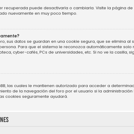
r recuperada puede desactivarla o cambiarla. Visite la página de 
ificado nuevamente en muy poco tiempo.
icamente?
ro, sus datos se guardan en una cookie segura, que se elimina al sa
persona. Para que el sistema le reconozca automáticamente solo m
oteca, cyber-cafés, PCs de universidades, etc. Si no ve la casilla, si
BB, las cuales le mantienen autorizado para acceder a determinado
nto de la navegación del foro por el usuario si la administración h
r las cookies seguramente ayudará.
ones