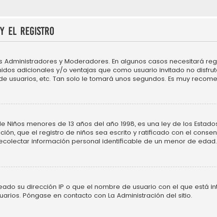
y el registro
os Administradores y Moderadores. En algunos casos necesitará regi
idos adicionales y/o ventajas que como usuario invitado no disfru
 de usuarios, etc. Tan solo le tomará unos segundos. Es muy recom
Niños menores de 13 años del año 1998, es una ley de los Estados Un
ción, que el registro de niños sea escrito y ratificado con el cons
ecolectar información personal identificable de un menor de edad.
neado su dirección IP o que el nombre de usuario con el que está in
uarios. Póngase en contacto con La Administración del sitio.