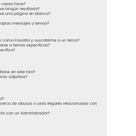
varios foros?
ve ningún resultado?
ve una página en blanco?
ropios mensajes y temas?
ir como Favorito y suscribirme a un tema?
irse a temas específicos?
ecífico?
tidos en este foro?
ivos adjuntos?
sa?
cerca de abusos o usos ilegales relacionados con
to con un Administrador?