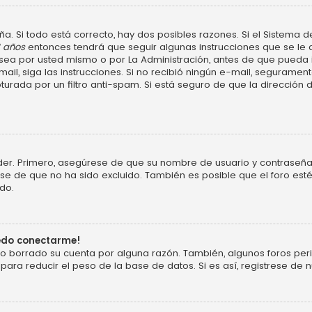
a. Si todo está correcto, hay dos posibles razones. Si el Sistema d
3 años
entonces tendrá que seguir algunas instrucciones que se le d
ea por usted mismo o por La Administración, antes de que pueda ide
e-mail, siga las instrucciones. Si no recibió ningún e-mail, segurame
turada por un filtro anti-spam. Si está seguro de que la dirección
der. Primero, asegúrese de que su nombre de usuario y contraseña 
 de que no ha sido excluido. También es posible que el foro esté
do.
uedo conectarme!
o o borrado su cuenta por alguna razón. También, algunos foros p
ara reducir el peso de la base de datos. Si es así, registrese de n