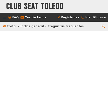
Club Seat Toledo
FAQ
Contáctenos
Registrarse
Identificarse
B
Portal
Índice general
Preguntas Frecuentes
u
s
c
a
r