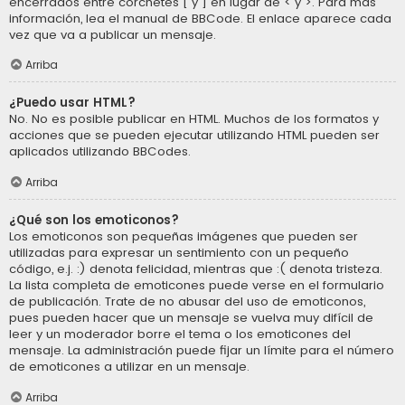
encerrados entre corchetes [ y ] en lugar de < y >. Para más
información, lea el manual de BBCode. El enlace aparece cada
vez que va a publicar un mensaje.
Arriba
¿Puedo usar HTML?
No. No es posible publicar en HTML. Muchos de los formatos y
acciones que se pueden ejecutar utilizando HTML pueden ser
aplicados utilizando BBCodes.
Arriba
¿Qué son los emoticonos?
Los emoticonos son pequeñas imágenes que pueden ser
utilizadas para expresar un sentimiento con un pequeño
código, e.j. :) denota felicidad, mientras que :( denota tristeza.
La lista completa de emoticones puede verse en el formulario
de publicación. Trate de no abusar del uso de emoticonos,
pues pueden hacer que un mensaje se vuelva muy difícil de
leer y un moderador borre el tema o los emoticones del
mensaje. La administración puede fijar un límite para el número
de emoticones a utilizar en un mensaje.
Arriba