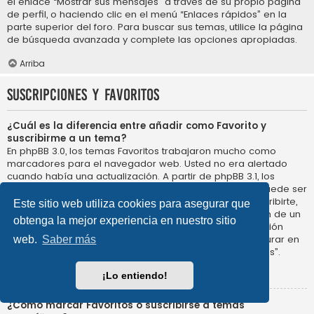
el enlace “Mostrar sus mensajes” a través de su propio página
de perfil, o haciendo clic en el menú “Enlaces rápidos” en la
parte superior del foro. Para buscar sus temas, utilice la página
de búsqueda avanzada y complete las opciones apropiadas.
Arriba
Suscripciones y Favoritos
¿Cuál es la diferencia entre añadir como Favorito y
suscribirme a un tema?
En phpBB 3.0, los temas Favoritos trabajaron mucho como
marcadores para el navegador web. Usted no era alertado
cuando había una actualización. A partir de phpBB 3.1, los
Favoritos son más como suscribirse a un tema. Usted puede ser
notificado cuando un tema Favorito se actualiza. Al suscribirte,
Este sitio web utiliza cookies para asegurar que
sin embargo, se le avisará de que hay una actualización de un
obtenga la mejor experiencia en nuestro sitio
tema, o foro en el propio foro. Las opciones de notificación
para los Favoritos y las suscripciones se pueden configurar en
web.
Saber más
el Panel de Control de Usuario, en “Preferencias de Foros”.
Arriba
¡Lo entiendo!
¿Cómo marcar Favoritos o suscribirse a temas