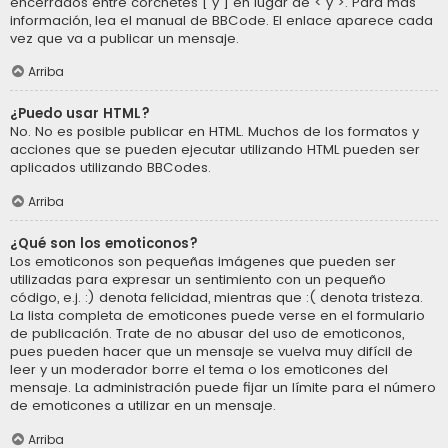
encerrados entre corchetes [ y ] en lugar de < y >. Para más
información, lea el manual de BBCode. El enlace aparece cada
vez que va a publicar un mensaje.
Arriba
¿Puedo usar HTML?
No. No es posible publicar en HTML. Muchos de los formatos y
acciones que se pueden ejecutar utilizando HTML pueden ser
aplicados utilizando BBCodes.
Arriba
¿Qué son los emoticonos?
Los emoticonos son pequeñas imágenes que pueden ser
utilizadas para expresar un sentimiento con un pequeño
código, e.j. :) denota felicidad, mientras que :( denota tristeza.
La lista completa de emoticones puede verse en el formulario
de publicación. Trate de no abusar del uso de emoticonos,
pues pueden hacer que un mensaje se vuelva muy difícil de
leer y un moderador borre el tema o los emoticones del
mensaje. La administración puede fijar un límite para el número
de emoticones a utilizar en un mensaje.
Arriba