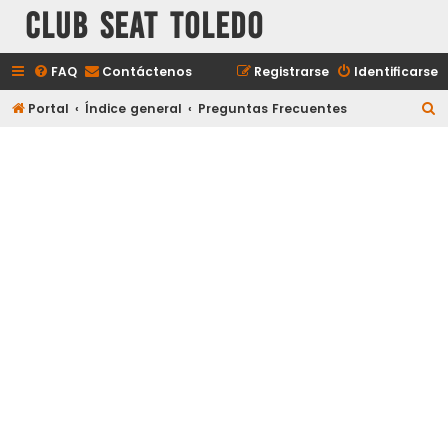
Club Seat Toledo
FAQ
Contáctenos
Registrarse
Identificarse
B
Portal
Índice general
Preguntas Frecuentes
u
s
c
a
r