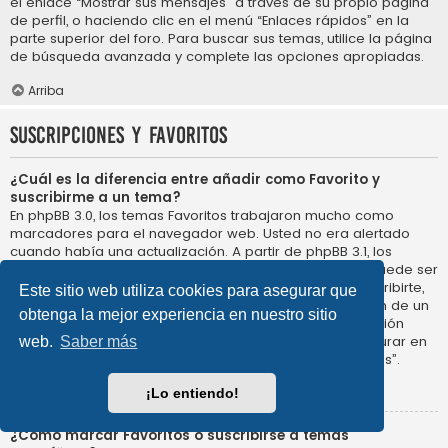
el enlace “Mostrar sus mensajes” a través de su propio página
de perfil, o haciendo clic en el menú “Enlaces rápidos” en la
parte superior del foro. Para buscar sus temas, utilice la página
de búsqueda avanzada y complete las opciones apropiadas.
Arriba
Suscripciones y Favoritos
¿Cuál es la diferencia entre añadir como Favorito y
suscribirme a un tema?
En phpBB 3.0, los temas Favoritos trabajaron mucho como
marcadores para el navegador web. Usted no era alertado
cuando había una actualización. A partir de phpBB 3.1, los
Favoritos son más como suscribirse a un tema. Usted puede ser
notificado cuando un tema Favorito se actualiza. Al suscribirte,
Este sitio web utiliza cookies para asegurar que
sin embargo, se le avisará de que hay una actualización de un
obtenga la mejor experiencia en nuestro sitio
tema, o foro en el propio foro. Las opciones de notificación
para los Favoritos y las suscripciones se pueden configurar en
web.
Saber más
el Panel de Control de Usuario, en “Preferencias de Foros”.
Arriba
¡Lo entiendo!
¿Cómo marcar Favoritos o suscribirse a temas