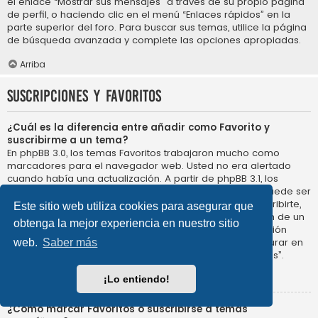
el enlace “Mostrar sus mensajes” a través de su propio página
de perfil, o haciendo clic en el menú “Enlaces rápidos” en la
parte superior del foro. Para buscar sus temas, utilice la página
de búsqueda avanzada y complete las opciones apropiadas.
Arriba
Suscripciones y Favoritos
¿Cuál es la diferencia entre añadir como Favorito y
suscribirme a un tema?
En phpBB 3.0, los temas Favoritos trabajaron mucho como
marcadores para el navegador web. Usted no era alertado
cuando había una actualización. A partir de phpBB 3.1, los
Favoritos son más como suscribirse a un tema. Usted puede ser
notificado cuando un tema Favorito se actualiza. Al suscribirte,
Este sitio web utiliza cookies para asegurar que
sin embargo, se le avisará de que hay una actualización de un
obtenga la mejor experiencia en nuestro sitio
tema, o foro en el propio foro. Las opciones de notificación
para los Favoritos y las suscripciones se pueden configurar en
web.
Saber más
el Panel de Control de Usuario, en “Preferencias de Foros”.
Arriba
¡Lo entiendo!
¿Cómo marcar Favoritos o suscribirse a temas