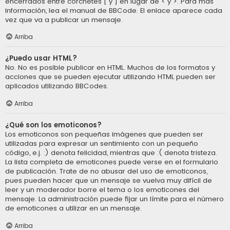
encerrados entre corchetes [ y ] en lugar de < y >. Para más
información, lea el manual de BBCode. El enlace aparece cada
vez que va a publicar un mensaje.
Arriba
¿Puedo usar HTML?
No. No es posible publicar en HTML. Muchos de los formatos y
acciones que se pueden ejecutar utilizando HTML pueden ser
aplicados utilizando BBCodes.
Arriba
¿Qué son los emoticonos?
Los emoticonos son pequeñas imágenes que pueden ser
utilizadas para expresar un sentimiento con un pequeño
código, e.j. :) denota felicidad, mientras que :( denota tristeza.
La lista completa de emoticones puede verse en el formulario
de publicación. Trate de no abusar del uso de emoticonos,
pues pueden hacer que un mensaje se vuelva muy difícil de
leer y un moderador borre el tema o los emoticones del
mensaje. La administración puede fijar un límite para el número
de emoticones a utilizar en un mensaje.
Arriba