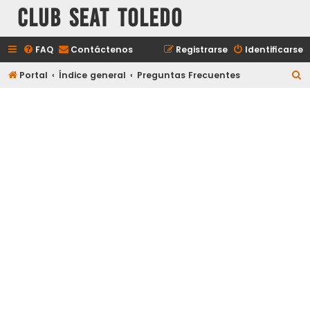
Club Seat Toledo
FAQ
Contáctenos
Registrarse
Identificarse
B
Portal
Índice general
Preguntas Frecuentes
u
s
c
a
r