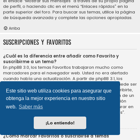
el enlace “Mostrar sus mensajes” a través de su propio página
de perfil, o haciendo clic en el menú “Enlaces rápidos” en la
parte superior del foro. Para buscar sus temas, utilice la página
de búsqueda avanzada y complete las opciones apropiadas.
Arriba
Suscripciones y Favoritos
¿Cuál es la diferencia entre añadir como Favorito y
suscribirme a un tema?
En phpBB 3.0, los temas Favoritos trabajaron mucho como
marcadores para el navegador web. Usted no era alertado
cuando había una actualización. A partir de phpBB 3.1, los
Favoritos son más como suscribirse a un tema. Usted puede ser
notificado cuando un tema Favorito se actualiza. Al suscribirte,
Este sitio web utiliza cookies para asegurar que
sin embargo, se le avisará de que hay una actualización de un
obtenga la mejor experiencia en nuestro sitio
tema, o foro en el propio foro. Las opciones de notificación
para los Favoritos y las suscripciones se pueden configurar en
web.
Saber más
el Panel de Control de Usuario, en “Preferencias de Foros”.
Arriba
¡Lo entiendo!
¿Cómo marcar Favoritos o suscribirse a temas