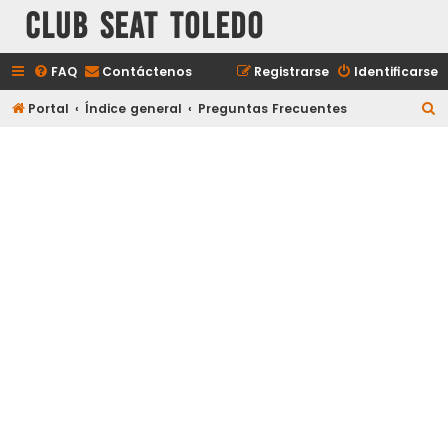
Club Seat Toledo
FAQ
Contáctenos
Registrarse
Identificarse
B
Portal
Índice general
Preguntas Frecuentes
u
s
c
a
r