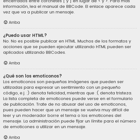
encerrados entre corchetes [ y ] en lugar de < y >. Para más
información, lea el manual de BBCode. El enlace aparece cada
vez que va a publicar un mensaje.
Arriba
¿Puedo usar HTML?
No. No es posible publicar en HTML. Muchos de los formatos y
acciones que se pueden ejecutar utilizando HTML pueden ser
aplicados utilizando BBCodes.
Arriba
¿Qué son los emoticonos?
Los emoticonos son pequeñas imágenes que pueden ser
utilizadas para expresar un sentimiento con un pequeño
código, e.j. :) denota felicidad, mientras que :( denota tristeza.
La lista completa de emoticones puede verse en el formulario
de publicación. Trate de no abusar del uso de emoticonos,
pues pueden hacer que un mensaje se vuelva muy difícil de
leer y un moderador borre el tema o los emoticones del
mensaje. La administración puede fijar un límite para el número
de emoticones a utilizar en un mensaje.
Arriba