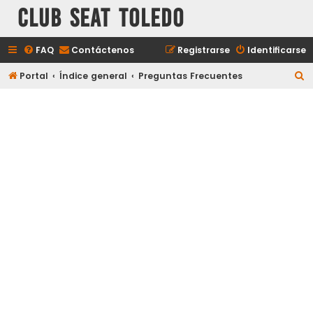
Club Seat Toledo
FAQ
Contáctenos
Registrarse
Identificarse
B
Portal
Índice general
Preguntas Frecuentes
u
s
c
a
r