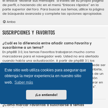
el enlace “Mostrar sus mensajes” a través de su propio página
de perfil, o haciendo clic en el menú “Enlaces rápidos” en la
parte superior del foro. Para buscar sus temas, utilice la página
de búsqueda avanzada y complete las opciones apropiadas.
Arriba
Suscripciones y Favoritos
¿Cuál es la diferencia entre añadir como Favorito y
suscribirme a un tema?
En phpBB 3.0, los temas Favoritos trabajaron mucho como
marcadores para el navegador web. Usted no era alertado
cuando había una actualización. A partir de phpBB 3.1, los
Favoritos son más como suscribirse a un tema. Usted puede ser
notificado cuando un tema Favorito se actualiza. Al suscribirte,
Este sitio web utiliza cookies para asegurar que
sin embargo, se le avisará de que hay una actualización de un
obtenga la mejor experiencia en nuestro sitio
tema, o foro en el propio foro. Las opciones de notificación
para los Favoritos y las suscripciones se pueden configurar en
web.
Saber más
el Panel de Control de Usuario, en “Preferencias de Foros”.
Arriba
¡Lo entiendo!
¿Cómo marcar Favoritos o suscribirse a temas