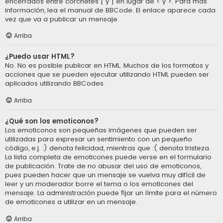
encerrados entre corchetes [ y ] en lugar de < y >. Para más
información, lea el manual de BBCode. El enlace aparece cada
vez que va a publicar un mensaje.
Arriba
¿Puedo usar HTML?
No. No es posible publicar en HTML. Muchos de los formatos y
acciones que se pueden ejecutar utilizando HTML pueden ser
aplicados utilizando BBCodes.
Arriba
¿Qué son los emoticonos?
Los emoticonos son pequeñas imágenes que pueden ser
utilizadas para expresar un sentimiento con un pequeño
código, e.j. :) denota felicidad, mientras que :( denota tristeza.
La lista completa de emoticones puede verse en el formulario
de publicación. Trate de no abusar del uso de emoticonos,
pues pueden hacer que un mensaje se vuelva muy difícil de
leer y un moderador borre el tema o los emoticones del
mensaje. La administración puede fijar un límite para el número
de emoticones a utilizar en un mensaje.
Arriba