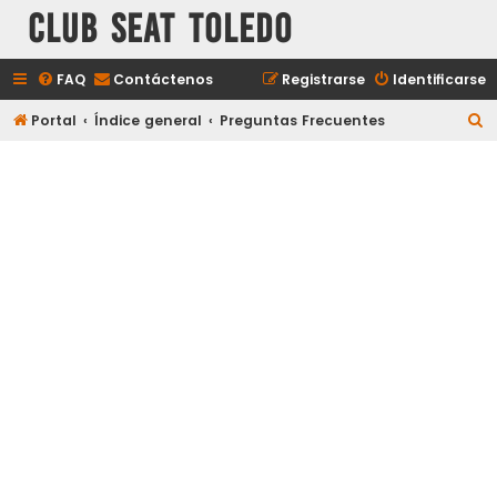
Club Seat Toledo
FAQ
Contáctenos
Registrarse
Identificarse
B
Portal
Índice general
Preguntas Frecuentes
u
s
c
a
r