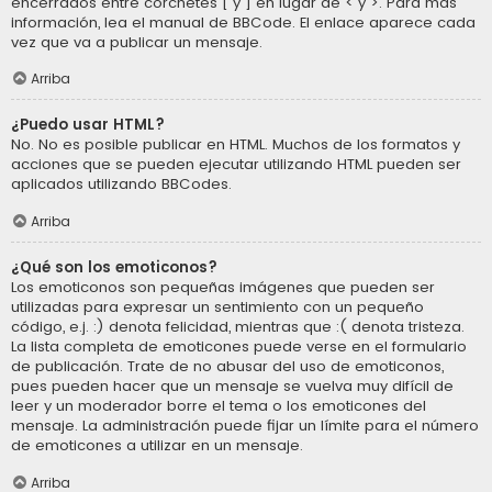
encerrados entre corchetes [ y ] en lugar de < y >. Para más
información, lea el manual de BBCode. El enlace aparece cada
vez que va a publicar un mensaje.
Arriba
¿Puedo usar HTML?
No. No es posible publicar en HTML. Muchos de los formatos y
acciones que se pueden ejecutar utilizando HTML pueden ser
aplicados utilizando BBCodes.
Arriba
¿Qué son los emoticonos?
Los emoticonos son pequeñas imágenes que pueden ser
utilizadas para expresar un sentimiento con un pequeño
código, e.j. :) denota felicidad, mientras que :( denota tristeza.
La lista completa de emoticones puede verse en el formulario
de publicación. Trate de no abusar del uso de emoticonos,
pues pueden hacer que un mensaje se vuelva muy difícil de
leer y un moderador borre el tema o los emoticones del
mensaje. La administración puede fijar un límite para el número
de emoticones a utilizar en un mensaje.
Arriba