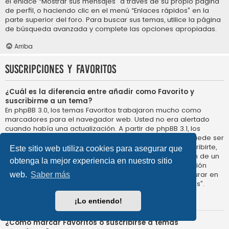
el enlace “Mostrar sus mensajes” a través de su propio página
de perfil, o haciendo clic en el menú “Enlaces rápidos” en la
parte superior del foro. Para buscar sus temas, utilice la página
de búsqueda avanzada y complete las opciones apropiadas.
Arriba
Suscripciones y Favoritos
¿Cuál es la diferencia entre añadir como Favorito y
suscribirme a un tema?
En phpBB 3.0, los temas Favoritos trabajaron mucho como
marcadores para el navegador web. Usted no era alertado
cuando había una actualización. A partir de phpBB 3.1, los
Favoritos son más como suscribirse a un tema. Usted puede ser
notificado cuando un tema Favorito se actualiza. Al suscribirte,
Este sitio web utiliza cookies para asegurar que
sin embargo, se le avisará de que hay una actualización de un
obtenga la mejor experiencia en nuestro sitio
tema, o foro en el propio foro. Las opciones de notificación
para los Favoritos y las suscripciones se pueden configurar en
web.
Saber más
el Panel de Control de Usuario, en “Preferencias de Foros”.
Arriba
¡Lo entiendo!
¿Cómo marcar Favoritos o suscribirse a temas