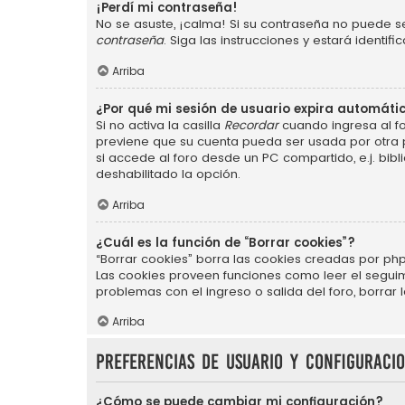
¡Perdí mi contraseña!
No se asuste, ¡calma! Si su contraseña no puede se
contraseña
. Siga las instrucciones y estará ident
Arriba
¿Por qué mi sesión de usuario expira automát
Si no activa la casilla
Recordar
cuando ingresa al fo
previene que su cuenta pueda ser usada por otra 
si accede al foro desde un PC compartido, e.j. bibli
deshabilitado la opción.
Arriba
¿Cuál es la función de “Borrar cookies”?
“Borrar cookies” borra las cookies creadas por php
Las cookies proveen funciones como leer el seguimie
problemas con el ingreso o salida del foro, borra
Arriba
Preferencias de usuario y configuraci
¿Cómo se puede cambiar mi configuración?