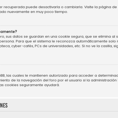
r recuperada puede desactivarla o cambiarla. Visite la página de 
ificado nuevamente en muy poco tiempo.
icamente?
ro, sus datos se guardan en una cookie segura, que se elimina al sa
persona. Para que el sistema le reconozca automáticamente solo m
oteca, cyber-cafés, PCs de universidades, etc. Si no ve la casilla, si
BB, las cuales le mantienen autorizado para acceder a determinado
nto de la navegación del foro por el usuario si la administración h
r las cookies seguramente ayudará.
ones