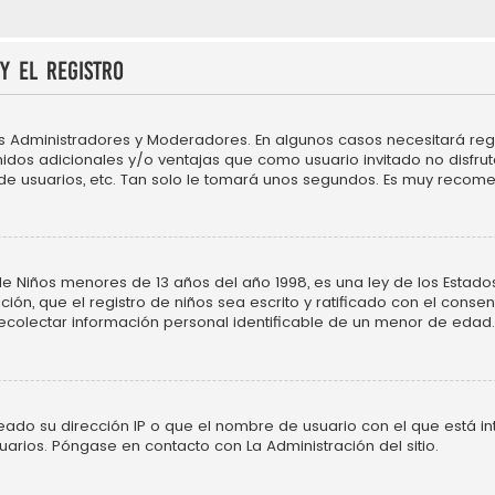
y el registro
os Administradores y Moderadores. En algunos casos necesitará regi
idos adicionales y/o ventajas que como usuario invitado no disfru
 de usuarios, etc. Tan solo le tomará unos segundos. Es muy recom
Niños menores de 13 años del año 1998, es una ley de los Estados Un
ción, que el registro de niños sea escrito y ratificado con el cons
ecolectar información personal identificable de un menor de edad.
neado su dirección IP o que el nombre de usuario con el que está in
uarios. Póngase en contacto con La Administración del sitio.