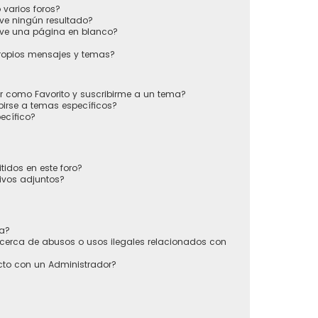
varios foros?
ve ningún resultado?
ve una página en blanco?
ropios mensajes y temas?
ir como Favorito y suscribirme a un tema?
irse a temas específicos?
ecífico?
tidos en este foro?
ivos adjuntos?
sa?
cerca de abusos o usos ilegales relacionados con
to con un Administrador?