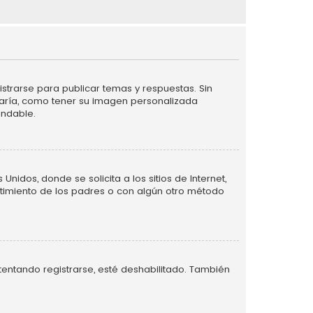
strarse para publicar temas y respuestas. Sin
taría, como tener su imagen personalizada
endable.
idos, donde se solicita a los sitios de Internet,
entimiento de los padres o con algún otro método
tentando registrarse, esté deshabilitado. También