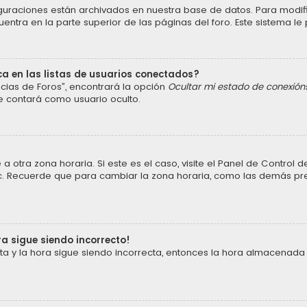
iguraciones están archivados en nuestra base de datos. Para modific
ntra en la parte superior de las páginas del foro. Este sistema le 
a en las listas de usuarios conectados?
cias de Foros”, encontrará la opción
Ocultar mi estado de conexión
e contará como usuario oculto.
a otra zona horaria. Si este es el caso, visite el Panel de Control
 etc. Recuerde que para cambiar la zona horaria, como las demás pref
ra sigue siendo incorrecto!
cta y la hora sigue siendo incorrecta, entonces la hora almacenada