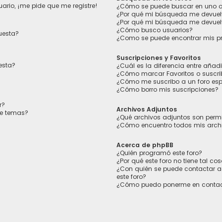
ario, ¡me pide que me registre!
¿Cómo se puede buscar en uno o 
¿Por qué mi búsqueda me devuel
¿Por qué mi búsqueda me devuel
¿Cómo busco usuarios?
uesta?
¿Como se puede encontrar mis p
Suscripciones y Favoritos
esta?
¿Cuál es la diferencia entre añad
¿Cómo marcar Favoritos o suscrib
¿Cómo me suscribo a un foro esp
¿Cómo borro mis suscripciones?
r?
Archivos Adjuntos
de temas?
¿Qué archivos adjuntos son permi
¿Cómo encuentro todos mis arch
Acerca de phpBB
¿Quién programó este foro?
¿Por qué este foro no tiene tal co
¿Con quién se puede contactar a
este foro?
¿Cómo puedo ponerme en contac