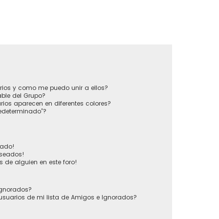
?
rios y como me puedo unir a ellos?
ble del Grupo?
ios aparecen en diferentes colores?
redeterminado”?
vado!
eseados!
 de alguien en este foro!
 Ignorados?
usuarios de mi lista de Amigos e Ignorados?