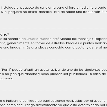
instalado el paquete de su idioma para el foro o nadie ha creado 
 Si el paquete no existe, siéntase libre de hacer una traducción. P
uario?
u nombre de usuario cuando esté viendo los mensajes. Dependiendo 
ario, generalmente en forma de estrellas, bloques o puntos, indic
ente una imagen más grande, es conocida como avatar y generalmen
“Perfil” puede añadir un avatar utilizando uno de los siguientes cu
ar o no y en que tamaño y peso pueden ser publicadas. En caso de 
activada.
 indican la cantidad de publicaciones realizadas por el usuario o 
ede cambiar su rango directamente ya que está determinado por la