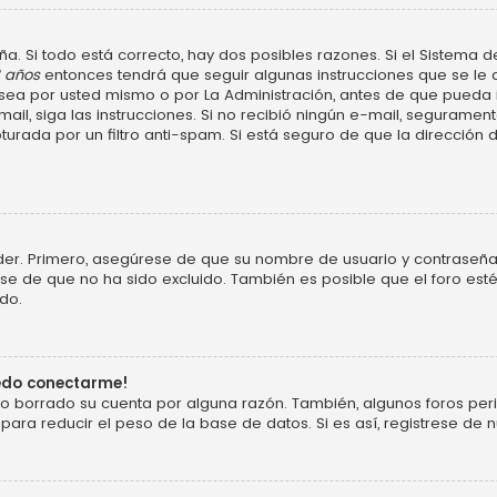
a. Si todo está correcto, hay dos posibles razones. Si el Sistema d
3 años
entonces tendrá que seguir algunas instrucciones que se le d
ea por usted mismo o por La Administración, antes de que pueda ide
e-mail, siga las instrucciones. Si no recibió ningún e-mail, segurame
turada por un filtro anti-spam. Si está seguro de que la dirección
der. Primero, asegúrese de que su nombre de usuario y contraseña 
 de que no ha sido excluido. También es posible que el foro esté
do.
uedo conectarme!
o o borrado su cuenta por alguna razón. También, algunos foros p
ara reducir el peso de la base de datos. Si es así, registrese de n