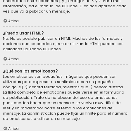
encerrados entre corchetes [ y ] en lugar de < y >. Para más
información, lea el manual de BBCode. El enlace aparece cada
vez que va a publicar un mensaje.
Arriba
¿Puedo usar HTML?
No. No es posible publicar en HTML. Muchos de los formatos y
acciones que se pueden ejecutar utilizando HTML pueden ser
aplicados utilizando BBCodes.
Arriba
¿Qué son los emoticonos?
Los emoticonos son pequeñas imágenes que pueden ser
utilizadas para expresar un sentimiento con un pequeño
código, e.j. :) denota felicidad, mientras que :( denota tristeza.
La lista completa de emoticones puede verse en el formulario
de publicación. Trate de no abusar del uso de emoticonos,
pues pueden hacer que un mensaje se vuelva muy difícil de
leer y un moderador borre el tema o los emoticones del
mensaje. La administración puede fijar un límite para el número
de emoticones a utilizar en un mensaje.
Arriba