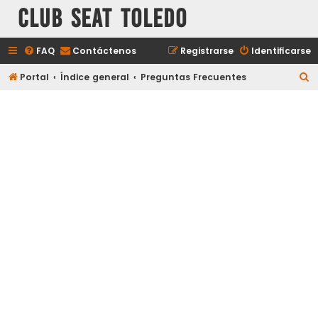
Club Seat Toledo
FAQ
Contáctenos
Registrarse
Identificarse
B
Portal
Índice general
Preguntas Frecuentes
u
s
c
a
r