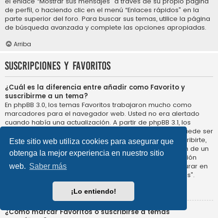
el enlace “Mostrar sus mensajes” a través de su propio página
de perfil, o haciendo clic en el menú “Enlaces rápidos” en la
parte superior del foro. Para buscar sus temas, utilice la página
de búsqueda avanzada y complete las opciones apropiadas.
Arriba
Suscripciones y Favoritos
¿Cuál es la diferencia entre añadir como Favorito y
suscribirme a un tema?
En phpBB 3.0, los temas Favoritos trabajaron mucho como
marcadores para el navegador web. Usted no era alertado
cuando había una actualización. A partir de phpBB 3.1, los
Favoritos son más como suscribirse a un tema. Usted puede ser
notificado cuando un tema Favorito se actualiza. Al suscribirte,
Este sitio web utiliza cookies para asegurar que
sin embargo, se le avisará de que hay una actualización de un
obtenga la mejor experiencia en nuestro sitio
tema, o foro en el propio foro. Las opciones de notificación
para los Favoritos y las suscripciones se pueden configurar en
web.
Saber más
el Panel de Control de Usuario, en “Preferencias de Foros”.
Arriba
¡Lo entiendo!
¿Cómo marcar Favoritos o suscribirse a temas