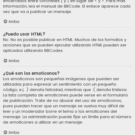
encerrados entre corchetes [ y ] en lugar de < y >. Para más
información, lea el manual de BBCode. El enlace aparece cada
vez que va a publicar un mensaje.
Arriba
¿Puedo usar HTML?
No. No es posible publicar en HTML. Muchos de los formatos y
acciones que se pueden ejecutar utilizando HTML pueden ser
aplicados utilizando BBCodes.
Arriba
¿Qué son los emoticonos?
Los emoticonos son pequeñas imágenes que pueden ser
utilizadas para expresar un sentimiento con un pequeño
código, e.j. :) denota felicidad, mientras que :( denota tristeza.
La lista completa de emoticones puede verse en el formulario
de publicación. Trate de no abusar del uso de emoticonos,
pues pueden hacer que un mensaje se vuelva muy difícil de
leer y un moderador borre el tema o los emoticones del
mensaje. La administración puede fijar un límite para el número
de emoticones a utilizar en un mensaje.
Arriba