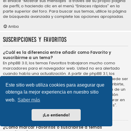
el enlace “Mostrar sus mensajes” a través de su propio página
de perfil, o haciendo clic en el menú “Enlaces rápidos” en la
parte superior del foro. Para buscar sus temas, utilice la página
de búsqueda avanzada y complete las opciones apropiadas.
Arriba
Suscripciones y Favoritos
¿Cuál es la diferencia entre añadir como Favorito y
suscribirme a un tema?
En phpBB 3.0, los temas Favoritos trabajaron mucho como
marcadores para el navegador web. Usted no era alertado
cuando había una actualización. A partir de phpBB 3.1, los
Favoritos son más como suscribirse a un tema. Usted puede ser
notificado cuando un tema Favorito se actualiza. Al suscribirte,
Este sitio web utiliza cookies para asegurar que
sin embargo, se le avisará de que hay una actualización de un
obtenga la mejor experiencia en nuestro sitio
tema, o foro en el propio foro. Las opciones de notificación
para los Favoritos y las suscripciones se pueden configurar en
web.
Saber más
el Panel de Control de Usuario, en “Preferencias de Foros”.
Arriba
¡Lo entiendo!
¿Cómo marcar Favoritos o suscribirse a temas