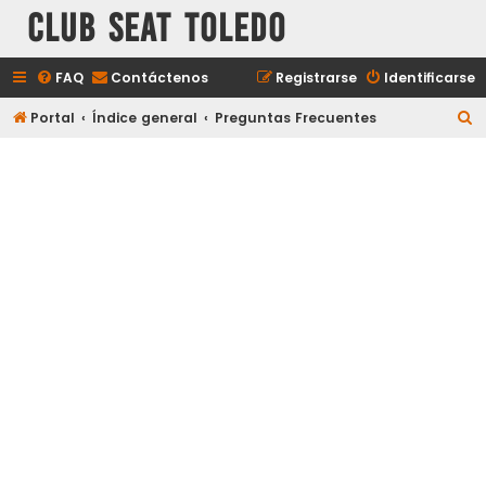
Club Seat Toledo
FAQ
Contáctenos
Registrarse
Identificarse
B
Portal
Índice general
Preguntas Frecuentes
u
s
c
a
r