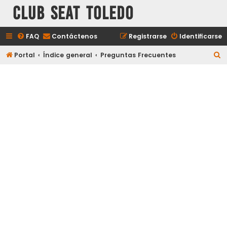
Club Seat Toledo
FAQ
Contáctenos
Registrarse
Identificarse
B
Portal
Índice general
Preguntas Frecuentes
u
s
c
a
r