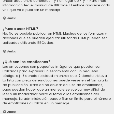
encerrados entre corchetes [ y ] en lugar de < y >. Para más
información, lea el manual de BBCode. El enlace aparece cada
vez que va a publicar un mensaje.
Arriba
¿Puedo usar HTML?
No. No es posible publicar en HTML. Muchos de los formatos y
acciones que se pueden ejecutar utilizando HTML pueden ser
aplicados utilizando BBCodes.
Arriba
¿Qué son los emoticonos?
Los emoticonos son pequeñas imágenes que pueden ser
utilizadas para expresar un sentimiento con un pequeño
código, e.j. :) denota felicidad, mientras que :( denota tristeza.
La lista completa de emoticones puede verse en el formulario
de publicación. Trate de no abusar del uso de emoticonos,
pues pueden hacer que un mensaje se vuelva muy difícil de
leer y un moderador borre el tema o los emoticones del
mensaje. La administración puede fijar un límite para el número
de emoticones a utilizar en un mensaje.
Arriba