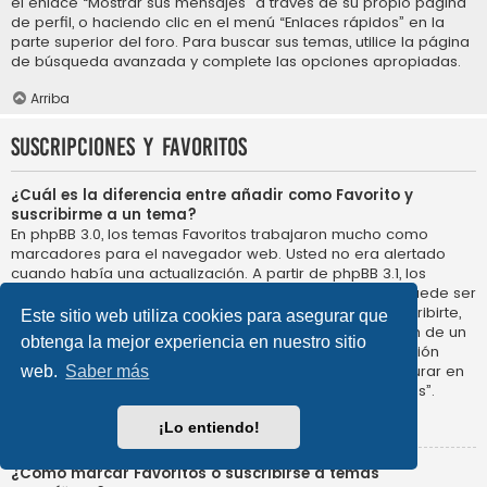
el enlace “Mostrar sus mensajes” a través de su propio página
de perfil, o haciendo clic en el menú “Enlaces rápidos” en la
parte superior del foro. Para buscar sus temas, utilice la página
de búsqueda avanzada y complete las opciones apropiadas.
Arriba
Suscripciones y Favoritos
¿Cuál es la diferencia entre añadir como Favorito y
suscribirme a un tema?
En phpBB 3.0, los temas Favoritos trabajaron mucho como
marcadores para el navegador web. Usted no era alertado
cuando había una actualización. A partir de phpBB 3.1, los
Favoritos son más como suscribirse a un tema. Usted puede ser
notificado cuando un tema Favorito se actualiza. Al suscribirte,
Este sitio web utiliza cookies para asegurar que
sin embargo, se le avisará de que hay una actualización de un
obtenga la mejor experiencia en nuestro sitio
tema, o foro en el propio foro. Las opciones de notificación
para los Favoritos y las suscripciones se pueden configurar en
web.
Saber más
el Panel de Control de Usuario, en “Preferencias de Foros”.
Arriba
¡Lo entiendo!
¿Cómo marcar Favoritos o suscribirse a temas