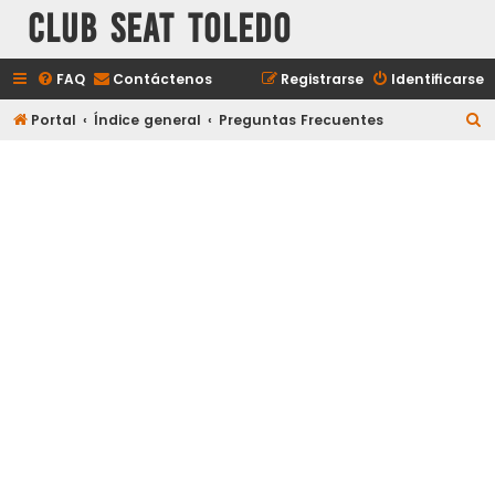
Club Seat Toledo
FAQ
Contáctenos
Registrarse
Identificarse
B
Portal
Índice general
Preguntas Frecuentes
u
s
c
a
r