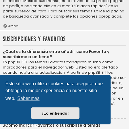
el enlace “Mostrar sus mensajes” a través de su propio página
de perfil, o haciendo clic en el menú “Enlaces rápidos” en la
parte superior del foro. Para buscar sus temas, utilice la página
de búsqueda avanzada y complete las opciones apropiadas.
Arriba
Suscripciones y Favoritos
¿Cuál es la diferencia entre añadir como Favorito y
suscribirme a un tema?
En phpBB 3.0, los temas Favoritos trabajaron mucho como
marcadores para el navegador web. Usted no era alertado
cuando había una actualización. A partir de phpBB 3.1, los
Favoritos son más como suscribirse a un tema. Usted puede ser
notificado cuando un tema Favorito se actualiza. Al suscribirte,
Este sitio web utiliza cookies para asegurar que
sin embargo, se le avisará de que hay una actualización de un
obtenga la mejor experiencia en nuestro sitio
tema, o foro en el propio foro. Las opciones de notificación
para los Favoritos y las suscripciones se pueden configurar en
web.
Saber más
el Panel de Control de Usuario, en “Preferencias de Foros”.
Arriba
¡Lo entiendo!
¿Cómo marcar Favoritos o suscribirse a temas