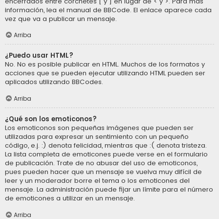
encerrados entre corchetes [ y ] en lugar de < y >. Para más
información, lea el manual de BBCode. El enlace aparece cada
vez que va a publicar un mensaje.
Arriba
¿Puedo usar HTML?
No. No es posible publicar en HTML. Muchos de los formatos y
acciones que se pueden ejecutar utilizando HTML pueden ser
aplicados utilizando BBCodes.
Arriba
¿Qué son los emoticonos?
Los emoticonos son pequeñas imágenes que pueden ser
utilizadas para expresar un sentimiento con un pequeño
código, e.j. :) denota felicidad, mientras que :( denota tristeza.
La lista completa de emoticones puede verse en el formulario
de publicación. Trate de no abusar del uso de emoticonos,
pues pueden hacer que un mensaje se vuelva muy difícil de
leer y un moderador borre el tema o los emoticones del
mensaje. La administración puede fijar un límite para el número
de emoticones a utilizar en un mensaje.
Arriba