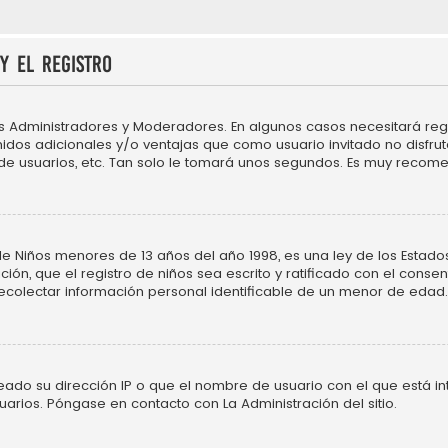
y el registro
os Administradores y Moderadores. En algunos casos necesitará regi
idos adicionales y/o ventajas que como usuario invitado no disfru
 de usuarios, etc. Tan solo le tomará unos segundos. Es muy recom
Niños menores de 13 años del año 1998, es una ley de los Estados Un
ción, que el registro de niños sea escrito y ratificado con el cons
ecolectar información personal identificable de un menor de edad.
neado su dirección IP o que el nombre de usuario con el que está in
uarios. Póngase en contacto con La Administración del sitio.