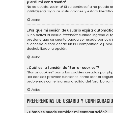
¡Perdí mi contraseña!
No se asuste, ¡calma! Si su contraseña no puede se
contraseña
. Siga las instrucciones y estará ident
Arriba
¿Por qué mi sesión de usuario expira automát
Si no activa la casilla
Recordar
cuando ingresa al fo
previene que su cuenta pueda ser usada por otra 
si accede al foro desde un PC compartido, e.j. bibli
deshabilitado la opción.
Arriba
¿Cuál es la función de “Borrar cookies”?
“Borrar cookies” borra las cookies creadas por php
Las cookies proveen funciones como leer el seguimie
problemas con el ingreso o salida del foro, borra
Arriba
Preferencias de usuario y configuraci
¿Cómo se puede cambiar mi configuración?