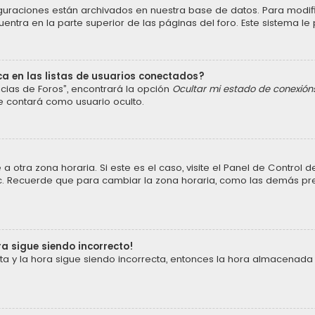
iguraciones están archivados en nuestra base de datos. Para modific
ntra en la parte superior de las páginas del foro. Este sistema le 
a en las listas de usuarios conectados?
cias de Foros”, encontrará la opción
Ocultar mi estado de conexión
e contará como usuario oculto.
a otra zona horaria. Si este es el caso, visite el Panel de Control
 etc. Recuerde que para cambiar la zona horaria, como las demás pref
ra sigue siendo incorrecto!
cta y la hora sigue siendo incorrecta, entonces la hora almacenada