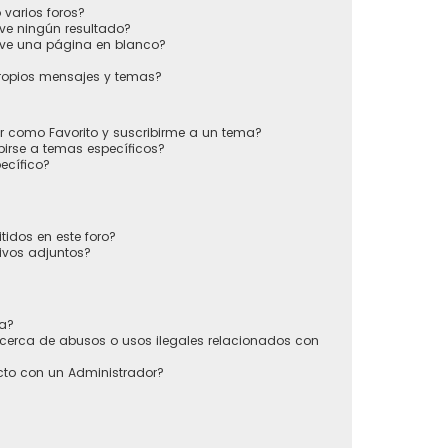
varios foros?
ve ningún resultado?
ve una página en blanco?
ropios mensajes y temas?
ir como Favorito y suscribirme a un tema?
irse a temas específicos?
ecífico?
tidos en este foro?
ivos adjuntos?
sa?
cerca de abusos o usos ilegales relacionados con
to con un Administrador?