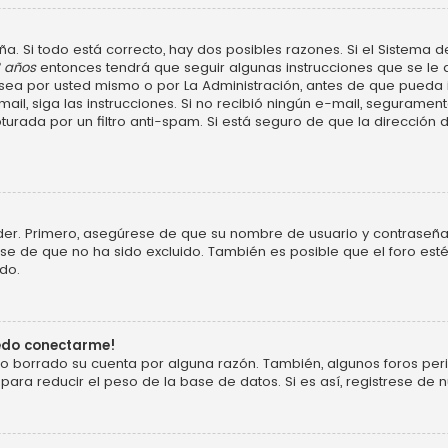
a. Si todo está correcto, hay dos posibles razones. Si el Sistema d
3 años
entonces tendrá que seguir algunas instrucciones que se le d
ea por usted mismo o por La Administración, antes de que pueda ide
e-mail, siga las instrucciones. Si no recibió ningún e-mail, segurame
turada por un filtro anti-spam. Si está seguro de que la dirección
der. Primero, asegúrese de que su nombre de usuario y contraseña 
 de que no ha sido excluido. También es posible que el foro esté
do.
uedo conectarme!
o o borrado su cuenta por alguna razón. También, algunos foros p
ara reducir el peso de la base de datos. Si es así, registrese de n