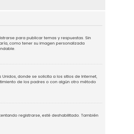
strarse para publicar temas y respuestas. Sin
taría, como tener su imagen personalizada
endable.
idos, donde se solicita a los sitios de Internet,
entimiento de los padres o con algún otro método
tentando registrarse, esté deshabilitado. También