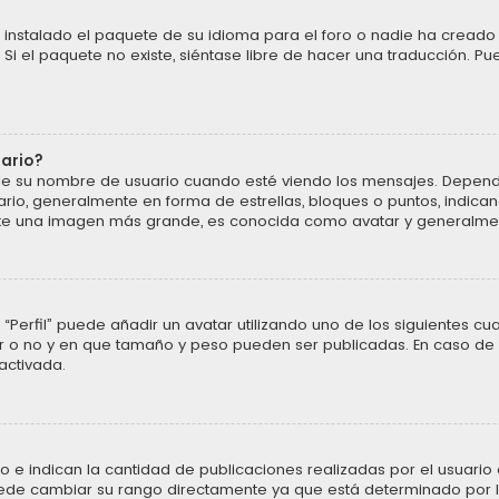
instalado el paquete de su idioma para el foro o nadie ha creado 
 Si el paquete no existe, siéntase libre de hacer una traducción. P
uario?
u nombre de usuario cuando esté viendo los mensajes. Dependiendo 
ario, generalmente en forma de estrellas, bloques o puntos, indic
ente una imagen más grande, es conocida como avatar y generalmen
“Perfil” puede añadir un avatar utilizando uno de los siguientes cu
ar o no y en que tamaño y peso pueden ser publicadas. En caso de 
activada.
 indican la cantidad de publicaciones realizadas por el usuario o 
ede cambiar su rango directamente ya que está determinado por la