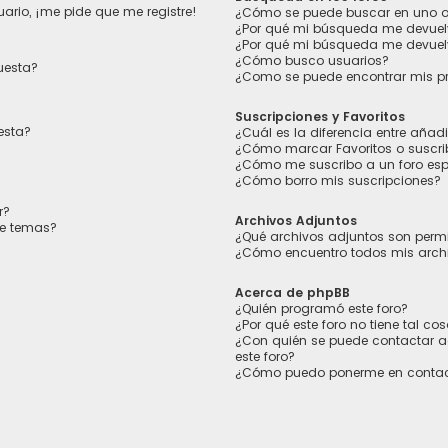
ario, ¡me pide que me registre!
¿Cómo se puede buscar en uno o 
¿Por qué mi búsqueda me devuel
¿Por qué mi búsqueda me devuel
¿Cómo busco usuarios?
uesta?
¿Como se puede encontrar mis p
Suscripciones y Favoritos
esta?
¿Cuál es la diferencia entre añad
¿Cómo marcar Favoritos o suscrib
¿Cómo me suscribo a un foro esp
¿Cómo borro mis suscripciones?
r?
Archivos Adjuntos
de temas?
¿Qué archivos adjuntos son permi
¿Cómo encuentro todos mis arch
Acerca de phpBB
¿Quién programó este foro?
¿Por qué este foro no tiene tal co
¿Con quién se puede contactar a
este foro?
¿Cómo puedo ponerme en contac