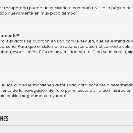
r recuperada puede desactivarla o cambiarla. Visite la página de 
ificado nuevamente en muy poco tiempo.
icamente?
ro, sus datos se guardan en una cookie segura, que se elimina al sa
persona. Para que el sistema le reconozca automáticamente solo m
oteca, cyber-cafés, PCs de universidades, etc. Si no ve la casilla, si
BB, las cuales le mantienen autorizado para acceder a determinado
nto de la navegación del foro por el usuario si la administración h
r las cookies seguramente ayudará.
ones