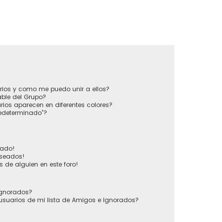
?
rios y como me puedo unir a ellos?
ble del Grupo?
ios aparecen en diferentes colores?
redeterminado”?
vado!
eseados!
 de alguien en este foro!
 Ignorados?
usuarios de mi lista de Amigos e Ignorados?