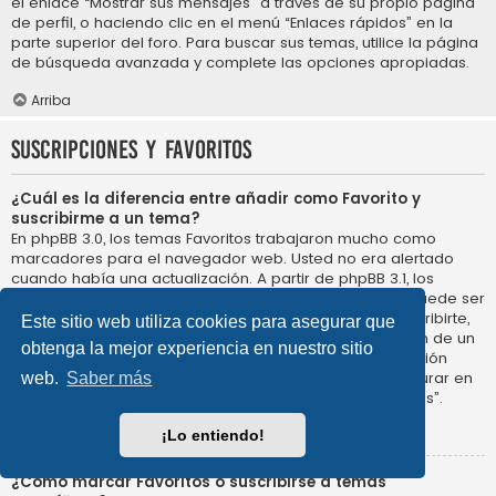
el enlace “Mostrar sus mensajes” a través de su propio página
de perfil, o haciendo clic en el menú “Enlaces rápidos” en la
parte superior del foro. Para buscar sus temas, utilice la página
de búsqueda avanzada y complete las opciones apropiadas.
Arriba
Suscripciones y Favoritos
¿Cuál es la diferencia entre añadir como Favorito y
suscribirme a un tema?
En phpBB 3.0, los temas Favoritos trabajaron mucho como
marcadores para el navegador web. Usted no era alertado
cuando había una actualización. A partir de phpBB 3.1, los
Favoritos son más como suscribirse a un tema. Usted puede ser
notificado cuando un tema Favorito se actualiza. Al suscribirte,
Este sitio web utiliza cookies para asegurar que
sin embargo, se le avisará de que hay una actualización de un
obtenga la mejor experiencia en nuestro sitio
tema, o foro en el propio foro. Las opciones de notificación
para los Favoritos y las suscripciones se pueden configurar en
web.
Saber más
el Panel de Control de Usuario, en “Preferencias de Foros”.
Arriba
¡Lo entiendo!
¿Cómo marcar Favoritos o suscribirse a temas