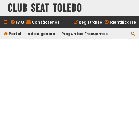
Club Seat Toledo
FAQ
Contáctenos
Registrarse
Identificarse
B
Portal
Índice general
Preguntas Frecuentes
u
s
c
a
r