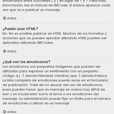
encerrados entre corchetes [ y ] en lugar de < y >. Para más
información, lea el manual de BBCode. El enlace aparece cada
vez que va a publicar un mensaje.
Arriba
¿Puedo usar HTML?
No. No es posible publicar en HTML. Muchos de los formatos y
acciones que se pueden ejecutar utilizando HTML pueden ser
aplicados utilizando BBCodes.
Arriba
¿Qué son los emoticonos?
Los emoticonos son pequeñas imágenes que pueden ser
utilizadas para expresar un sentimiento con un pequeño
código, e.j. :) denota felicidad, mientras que :( denota tristeza.
La lista completa de emoticones puede verse en el formulario
de publicación. Trate de no abusar del uso de emoticonos,
pues pueden hacer que un mensaje se vuelva muy difícil de
leer y un moderador borre el tema o los emoticones del
mensaje. La administración puede fijar un límite para el número
de emoticones a utilizar en un mensaje.
Arriba