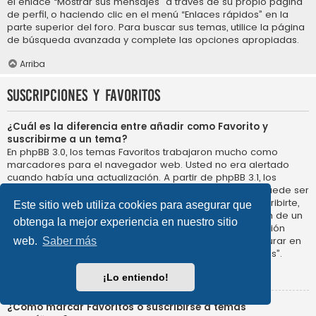
el enlace “Mostrar sus mensajes” a través de su propio página
de perfil, o haciendo clic en el menú “Enlaces rápidos” en la
parte superior del foro. Para buscar sus temas, utilice la página
de búsqueda avanzada y complete las opciones apropiadas.
Arriba
Suscripciones y Favoritos
¿Cuál es la diferencia entre añadir como Favorito y
suscribirme a un tema?
En phpBB 3.0, los temas Favoritos trabajaron mucho como
marcadores para el navegador web. Usted no era alertado
cuando había una actualización. A partir de phpBB 3.1, los
Favoritos son más como suscribirse a un tema. Usted puede ser
notificado cuando un tema Favorito se actualiza. Al suscribirte,
Este sitio web utiliza cookies para asegurar que
sin embargo, se le avisará de que hay una actualización de un
obtenga la mejor experiencia en nuestro sitio
tema, o foro en el propio foro. Las opciones de notificación
para los Favoritos y las suscripciones se pueden configurar en
web.
Saber más
el Panel de Control de Usuario, en “Preferencias de Foros”.
Arriba
¡Lo entiendo!
¿Cómo marcar Favoritos o suscribirse a temas