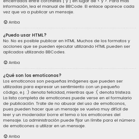
encerrados entre corchetes [ y ] en lugar de < y >. Para más
información, lea el manual de BBCode. El enlace aparece cada
vez que va a publicar un mensaje.
Arriba
¿Puedo usar HTML?
No. No es posible publicar en HTML. Muchos de los formatos y
acciones que se pueden ejecutar utilizando HTML pueden ser
aplicados utilizando BBCodes.
Arriba
¿Qué son los emoticonos?
Los emoticonos son pequeñas imágenes que pueden ser
utilizadas para expresar un sentimiento con un pequeño
código, e.j. :) denota felicidad, mientras que :( denota tristeza.
La lista completa de emoticones puede verse en el formulario
de publicación. Trate de no abusar del uso de emoticonos,
pues pueden hacer que un mensaje se vuelva muy difícil de
leer y un moderador borre el tema o los emoticones del
mensaje. La administración puede fijar un límite para el número
de emoticones a utilizar en un mensaje.
Arriba