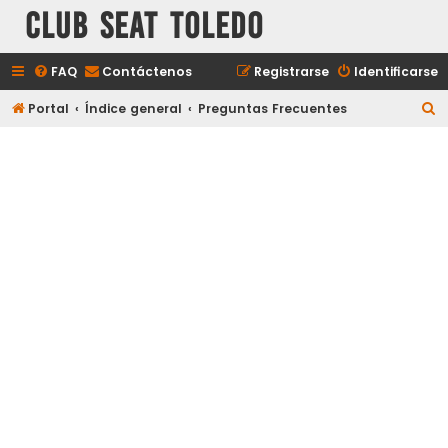
Club Seat Toledo
FAQ
Contáctenos
Registrarse
Identificarse
B
Portal
Índice general
Preguntas Frecuentes
u
s
c
a
r