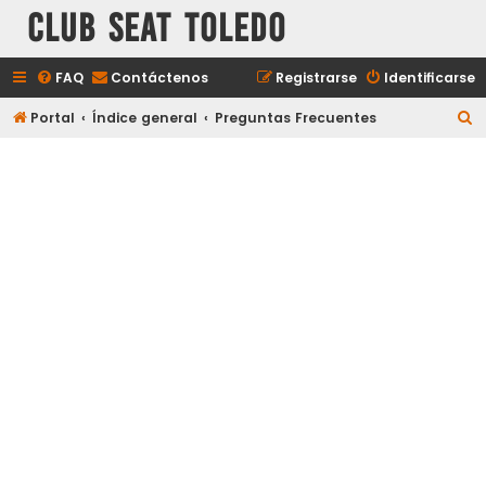
Club Seat Toledo
FAQ
Contáctenos
Registrarse
Identificarse
B
Portal
Índice general
Preguntas Frecuentes
u
s
c
a
r