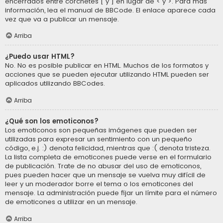
encerrados entre corchetes [ y ] en lugar de < y >. Para más
información, lea el manual de BBCode. El enlace aparece cada
vez que va a publicar un mensaje.
Arriba
¿Puedo usar HTML?
No. No es posible publicar en HTML. Muchos de los formatos y
acciones que se pueden ejecutar utilizando HTML pueden ser
aplicados utilizando BBCodes.
Arriba
¿Qué son los emoticonos?
Los emoticonos son pequeñas imágenes que pueden ser
utilizadas para expresar un sentimiento con un pequeño
código, e.j. :) denota felicidad, mientras que :( denota tristeza.
La lista completa de emoticones puede verse en el formulario
de publicación. Trate de no abusar del uso de emoticonos,
pues pueden hacer que un mensaje se vuelva muy difícil de
leer y un moderador borre el tema o los emoticones del
mensaje. La administración puede fijar un límite para el número
de emoticones a utilizar en un mensaje.
Arriba