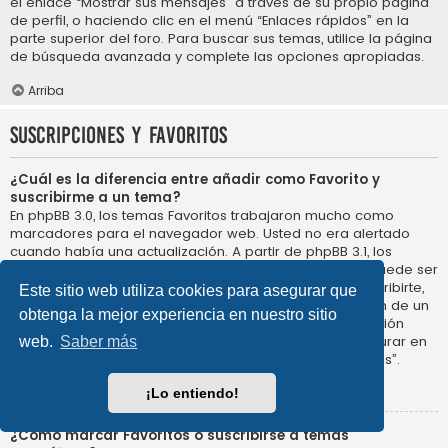
el enlace “Mostrar sus mensajes” a través de su propio página
de perfil, o haciendo clic en el menú “Enlaces rápidos” en la
parte superior del foro. Para buscar sus temas, utilice la página
de búsqueda avanzada y complete las opciones apropiadas.
Arriba
Suscripciones y Favoritos
¿Cuál es la diferencia entre añadir como Favorito y
suscribirme a un tema?
En phpBB 3.0, los temas Favoritos trabajaron mucho como
marcadores para el navegador web. Usted no era alertado
cuando había una actualización. A partir de phpBB 3.1, los
Favoritos son más como suscribirse a un tema. Usted puede ser
notificado cuando un tema Favorito se actualiza. Al suscribirte,
Este sitio web utiliza cookies para asegurar que
sin embargo, se le avisará de que hay una actualización de un
obtenga la mejor experiencia en nuestro sitio
tema, o foro en el propio foro. Las opciones de notificación
para los Favoritos y las suscripciones se pueden configurar en
web.
Saber más
el Panel de Control de Usuario, en “Preferencias de Foros”.
Arriba
¡Lo entiendo!
¿Cómo marcar Favoritos o suscribirse a temas