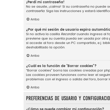
¡Perdí mi contraseña!
No se asuste, ¡calma! Si su contraseña no puede se
contraseña
. Siga las instrucciones y estará ident
Arriba
¿Por qué mi sesión de usuario expira automát
Si no activa la casilla
Recordar
cuando ingresa al fo
previene que su cuenta pueda ser usada por otra 
si accede al foro desde un PC compartido, e.j. bibli
deshabilitado la opción.
Arriba
¿Cuál es la función de “Borrar cookies”?
“Borrar cookies” borra las cookies creadas por php
Las cookies proveen funciones como leer el seguimie
problemas con el ingreso o salida del foro, borra
Arriba
Preferencias de usuario y configuraci
¿Cómo se puede cambiar mi configuración?