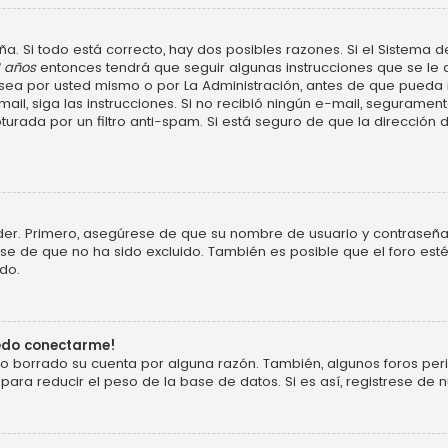
a. Si todo está correcto, hay dos posibles razones. Si el Sistema d
3 años
entonces tendrá que seguir algunas instrucciones que se le d
ea por usted mismo o por La Administración, antes de que pueda ide
e-mail, siga las instrucciones. Si no recibió ningún e-mail, segurame
turada por un filtro anti-spam. Si está seguro de que la dirección
der. Primero, asegúrese de que su nombre de usuario y contraseña 
 de que no ha sido excluido. También es posible que el foro esté
do.
uedo conectarme!
o o borrado su cuenta por alguna razón. También, algunos foros p
ara reducir el peso de la base de datos. Si es así, registrese de n