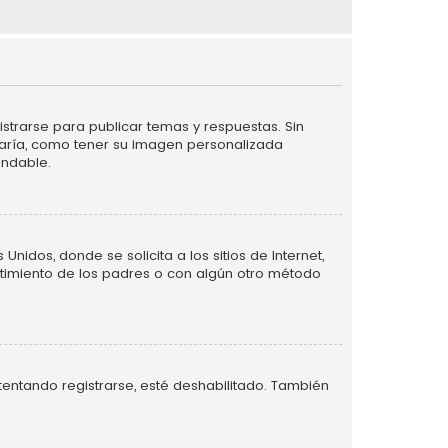
strarse para publicar temas y respuestas. Sin
taría, como tener su imagen personalizada
endable.
idos, donde se solicita a los sitios de Internet,
entimiento de los padres o con algún otro método
tentando registrarse, esté deshabilitado. También