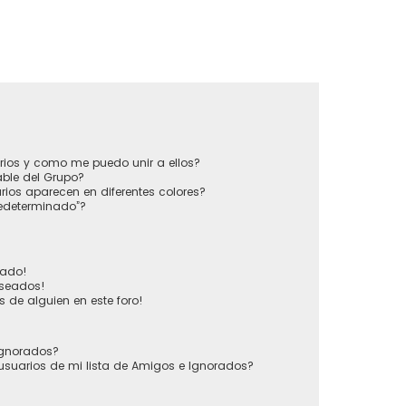
?
rios y como me puedo unir a ellos?
ble del Grupo?
ios aparecen en diferentes colores?
redeterminado”?
vado!
eseados!
 de alguien en este foro!
 Ignorados?
usuarios de mi lista de Amigos e Ignorados?