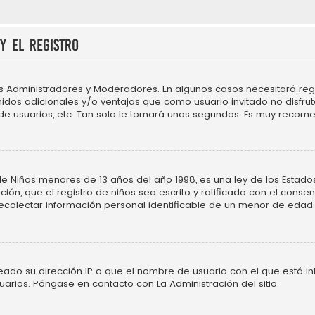
y el registro
os Administradores y Moderadores. En algunos casos necesitará regi
idos adicionales y/o ventajas que como usuario invitado no disfru
 de usuarios, etc. Tan solo le tomará unos segundos. Es muy recom
Niños menores de 13 años del año 1998, es una ley de los Estados Un
ción, que el registro de niños sea escrito y ratificado con el cons
ecolectar información personal identificable de un menor de edad.
neado su dirección IP o que el nombre de usuario con el que está in
uarios. Póngase en contacto con La Administración del sitio.