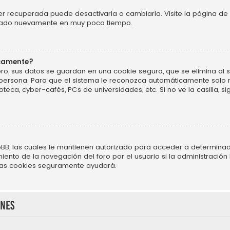
r recuperada puede desactivarla o cambiarla. Visite la página de 
ificado nuevamente en muy poco tiempo.
icamente?
ro, sus datos se guardan en una cookie segura, que se elimina al sa
persona. Para que el sistema le reconozca automáticamente solo m
oteca, cyber-cafés, PCs de universidades, etc. Si no ve la casilla, si
BB, las cuales le mantienen autorizado para acceder a determinado
nto de la navegación del foro por el usuario si la administración h
r las cookies seguramente ayudará.
ones