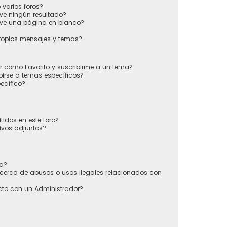
varios foros?
ve ningún resultado?
ve una página en blanco?
ropios mensajes y temas?
ir como Favorito y suscribirme a un tema?
irse a temas específicos?
ecífico?
tidos en este foro?
ivos adjuntos?
sa?
cerca de abusos o usos ilegales relacionados con
to con un Administrador?