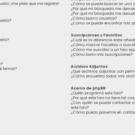
ario, ¡me pide que me registre!
¿Cómo se puede buscar en uno o 
¿Por qué mi búsqueda me devuel
¿Por qué mi búsqueda me devuel
¿Cómo busco usuarios?
uesta?
¿Como se puede encontrar mis p
Suscripciones y Favoritos
esta?
¿Cuál es la diferencia entre añad
¿Cómo marcar Favoritos o suscrib
¿Cómo me suscribo a un foro esp
¿Cómo borro mis suscripciones?
r?
Archivos Adjuntos
de temas?
¿Qué archivos adjuntos son permi
¿Cómo encuentro todos mis arch
Acerca de phpBB
¿Quién programó este foro?
¿Por qué este foro no tiene tal co
¿Con quién se puede contactar a
este foro?
¿Cómo puedo ponerme en contac