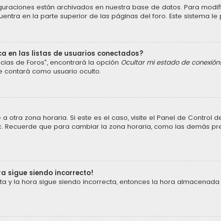
iguraciones están archivados en nuestra base de datos. Para modific
ntra en la parte superior de las páginas del foro. Este sistema le 
a en las listas de usuarios conectados?
cias de Foros”, encontrará la opción
Ocultar mi estado de conexión
e contará como usuario oculto.
a otra zona horaria. Si este es el caso, visite el Panel de Control
 etc. Recuerde que para cambiar la zona horaria, como las demás pref
ra sigue siendo incorrecto!
cta y la hora sigue siendo incorrecta, entonces la hora almacenada