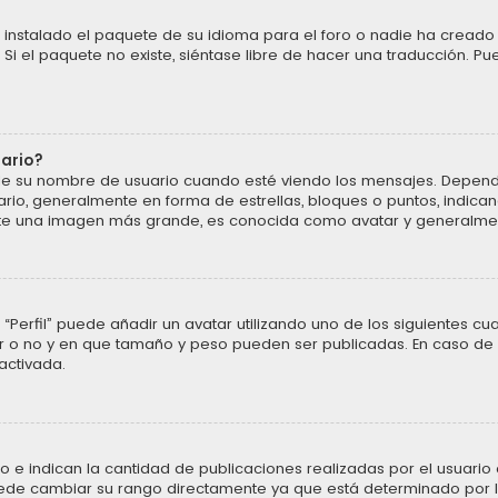
instalado el paquete de su idioma para el foro o nadie ha creado 
 Si el paquete no existe, siéntase libre de hacer una traducción. P
uario?
u nombre de usuario cuando esté viendo los mensajes. Dependiendo 
ario, generalmente en forma de estrellas, bloques o puntos, indic
ente una imagen más grande, es conocida como avatar y generalmen
“Perfil” puede añadir un avatar utilizando uno de los siguientes cu
ar o no y en que tamaño y peso pueden ser publicadas. En caso de 
activada.
 indican la cantidad de publicaciones realizadas por el usuario o 
ede cambiar su rango directamente ya que está determinado por la