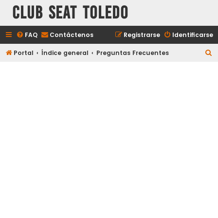
Club Seat Toledo
FAQ
Contáctenos
Registrarse
Identificarse
B
Portal
Índice general
Preguntas Frecuentes
u
s
c
a
r