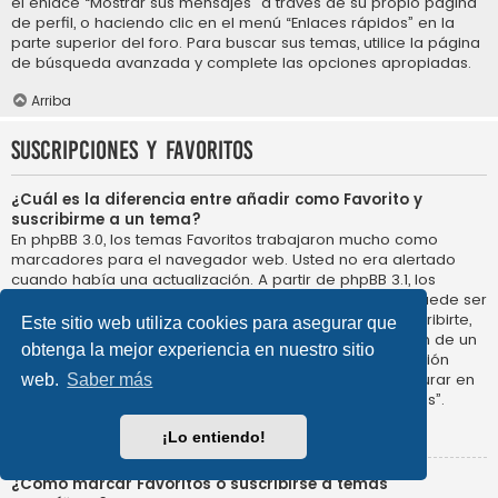
el enlace “Mostrar sus mensajes” a través de su propio página
de perfil, o haciendo clic en el menú “Enlaces rápidos” en la
parte superior del foro. Para buscar sus temas, utilice la página
de búsqueda avanzada y complete las opciones apropiadas.
Arriba
Suscripciones y Favoritos
¿Cuál es la diferencia entre añadir como Favorito y
suscribirme a un tema?
En phpBB 3.0, los temas Favoritos trabajaron mucho como
marcadores para el navegador web. Usted no era alertado
cuando había una actualización. A partir de phpBB 3.1, los
Favoritos son más como suscribirse a un tema. Usted puede ser
notificado cuando un tema Favorito se actualiza. Al suscribirte,
Este sitio web utiliza cookies para asegurar que
sin embargo, se le avisará de que hay una actualización de un
obtenga la mejor experiencia en nuestro sitio
tema, o foro en el propio foro. Las opciones de notificación
para los Favoritos y las suscripciones se pueden configurar en
web.
Saber más
el Panel de Control de Usuario, en “Preferencias de Foros”.
Arriba
¡Lo entiendo!
¿Cómo marcar Favoritos o suscribirse a temas