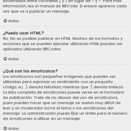
encerrados entre corchetes [ y ] en lugar de < y >. Para más
información, lea el manual de BBCode. El enlace aparece cada
vez que va a publicar un mensaje.
Arriba
¿Puedo usar HTML?
No. No es posible publicar en HTML. Muchos de los formatos y
acciones que se pueden ejecutar utilizando HTML pueden ser
aplicados utilizando BBCodes.
Arriba
¿Qué son los emoticonos?
Los emoticonos son pequeñas imágenes que pueden ser
utilizadas para expresar un sentimiento con un pequeño
código, e.j. :) denota felicidad, mientras que :( denota tristeza.
La lista completa de emoticones puede verse en el formulario
de publicación. Trate de no abusar del uso de emoticonos,
pues pueden hacer que un mensaje se vuelva muy difícil de
leer y un moderador borre el tema o los emoticones del
mensaje. La administración puede fijar un límite para el número
de emoticones a utilizar en un mensaje.
Arriba