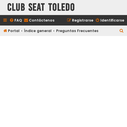
Club Seat Toledo
FAQ
Contáctenos
Registrarse
Identificarse
B
Portal
Índice general
Preguntas Frecuentes
u
s
c
a
r