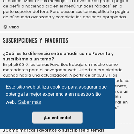
el enlace “Mostrar sus mensajes” a través de su propio página
de perfil, o haciendo clic en el menú “Enlaces rápidos” en la
parte superior del foro. Para buscar sus temas, utilice la página
de búsqueda avanzada y complete las opciones apropiadas.
Arriba
Suscripciones y Favoritos
¿Cuál es la diferencia entre añadir como Favorito y
suscribirme a un tema?
En phpBB 3.0, los temas Favoritos trabajaron mucho como
marcadores para el navegador web. Usted no era alertado
cuando había una actualización. A partir de phpBB 3.1, los
Favoritos son más como suscribirse a un tema. Usted puede ser
notificado cuando un tema Favorito se actualiza. Al suscribirte,
Este sitio web utiliza cookies para asegurar que
sin embargo, se le avisará de que hay una actualización de un
obtenga la mejor experiencia en nuestro sitio
tema, o foro en el propio foro. Las opciones de notificación
para los Favoritos y las suscripciones se pueden configurar en
web.
Saber más
el Panel de Control de Usuario, en “Preferencias de Foros”.
Arriba
¡Lo entiendo!
¿Cómo marcar Favoritos o suscribirse a temas