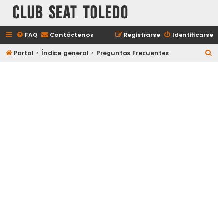
Club Seat Toledo
FAQ
Contáctenos
Registrarse
Identificarse
B
Portal
Índice general
Preguntas Frecuentes
u
s
c
a
r