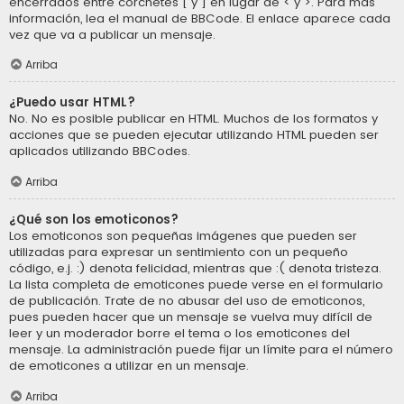
encerrados entre corchetes [ y ] en lugar de < y >. Para más
información, lea el manual de BBCode. El enlace aparece cada
vez que va a publicar un mensaje.
Arriba
¿Puedo usar HTML?
No. No es posible publicar en HTML. Muchos de los formatos y
acciones que se pueden ejecutar utilizando HTML pueden ser
aplicados utilizando BBCodes.
Arriba
¿Qué son los emoticonos?
Los emoticonos son pequeñas imágenes que pueden ser
utilizadas para expresar un sentimiento con un pequeño
código, e.j. :) denota felicidad, mientras que :( denota tristeza.
La lista completa de emoticones puede verse en el formulario
de publicación. Trate de no abusar del uso de emoticonos,
pues pueden hacer que un mensaje se vuelva muy difícil de
leer y un moderador borre el tema o los emoticones del
mensaje. La administración puede fijar un límite para el número
de emoticones a utilizar en un mensaje.
Arriba