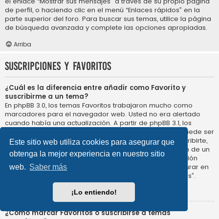
el enlace “Mostrar sus mensajes” a través de su propio página
de perfil, o haciendo clic en el menú “Enlaces rápidos” en la
parte superior del foro. Para buscar sus temas, utilice la página
de búsqueda avanzada y complete las opciones apropiadas.
Arriba
Suscripciones y Favoritos
¿Cuál es la diferencia entre añadir como Favorito y
suscribirme a un tema?
En phpBB 3.0, los temas Favoritos trabajaron mucho como
marcadores para el navegador web. Usted no era alertado
cuando había una actualización. A partir de phpBB 3.1, los
Favoritos son más como suscribirse a un tema. Usted puede ser
notificado cuando un tema Favorito se actualiza. Al suscribirte,
Este sitio web utiliza cookies para asegurar que
sin embargo, se le avisará de que hay una actualización de un
obtenga la mejor experiencia en nuestro sitio
tema, o foro en el propio foro. Las opciones de notificación
para los Favoritos y las suscripciones se pueden configurar en
web.
Saber más
el Panel de Control de Usuario, en “Preferencias de Foros”.
Arriba
¡Lo entiendo!
¿Cómo marcar Favoritos o suscribirse a temas