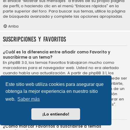
el enlace “Mostrar sus mensajes” a través de su propio página
de perfil, o haciendo clic en el menú “Enlaces rápidos” en la
parte superior del foro. Para buscar sus temas, utilice la página
de búsqueda avanzada y complete las opciones apropiadas.
Arriba
Suscripciones y Favoritos
¿Cuál es la diferencia entre añadir como Favorito y
suscribirme a un tema?
En phpBB 3.0, los temas Favoritos trabajaron mucho como
marcadores para el navegador web. Usted no era alertado
cuando había una actualización. A partir de phpBB 3.1, los
Favoritos son más como suscribirse a un tema. Usted puede ser
notificado cuando un tema Favorito se actualiza. Al suscribirte,
Este sitio web utiliza cookies para asegurar que
sin embargo, se le avisará de que hay una actualización de un
obtenga la mejor experiencia en nuestro sitio
tema, o foro en el propio foro. Las opciones de notificación
para los Favoritos y las suscripciones se pueden configurar en
web.
Saber más
el Panel de Control de Usuario, en “Preferencias de Foros”.
Arriba
¡Lo entiendo!
¿Cómo marcar Favoritos o suscribirse a temas