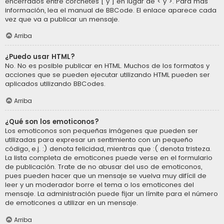
encerrados entre corchetes [ y ] en lugar de < y >. Para más
información, lea el manual de BBCode. El enlace aparece cada
vez que va a publicar un mensaje.
Arriba
¿Puedo usar HTML?
No. No es posible publicar en HTML. Muchos de los formatos y
acciones que se pueden ejecutar utilizando HTML pueden ser
aplicados utilizando BBCodes.
Arriba
¿Qué son los emoticonos?
Los emoticonos son pequeñas imágenes que pueden ser
utilizadas para expresar un sentimiento con un pequeño
código, e.j. :) denota felicidad, mientras que :( denota tristeza.
La lista completa de emoticones puede verse en el formulario
de publicación. Trate de no abusar del uso de emoticonos,
pues pueden hacer que un mensaje se vuelva muy difícil de
leer y un moderador borre el tema o los emoticones del
mensaje. La administración puede fijar un límite para el número
de emoticones a utilizar en un mensaje.
Arriba