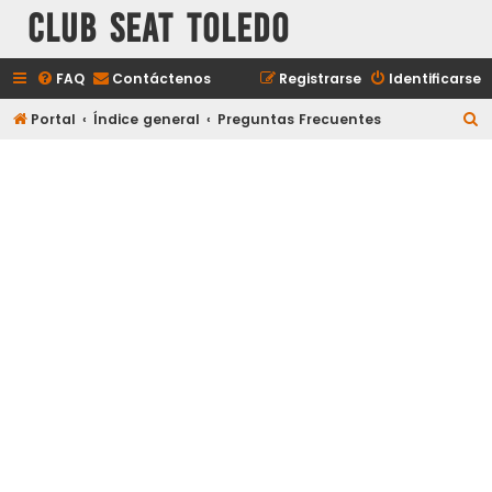
Club Seat Toledo
FAQ
Contáctenos
Registrarse
Identificarse
B
Portal
Índice general
Preguntas Frecuentes
u
s
c
a
r