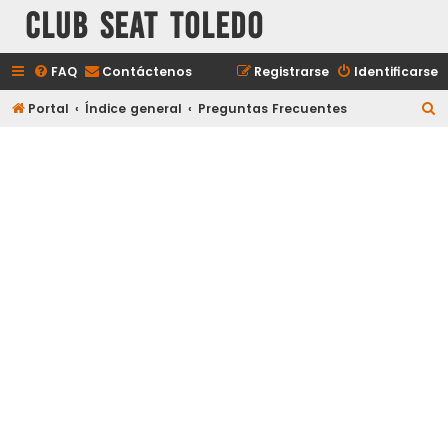
Club Seat Toledo
FAQ
Contáctenos
Registrarse
Identificarse
B
Portal
Índice general
Preguntas Frecuentes
u
s
c
a
r