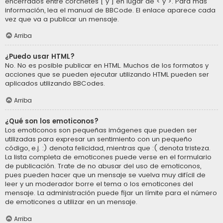
encerrados entre corchetes [ y ] en lugar de < y >. Para más
información, lea el manual de BBCode. El enlace aparece cada
vez que va a publicar un mensaje.
Arriba
¿Puedo usar HTML?
No. No es posible publicar en HTML. Muchos de los formatos y
acciones que se pueden ejecutar utilizando HTML pueden ser
aplicados utilizando BBCodes.
Arriba
¿Qué son los emoticonos?
Los emoticonos son pequeñas imágenes que pueden ser
utilizadas para expresar un sentimiento con un pequeño
código, e.j. :) denota felicidad, mientras que :( denota tristeza.
La lista completa de emoticones puede verse en el formulario
de publicación. Trate de no abusar del uso de emoticonos,
pues pueden hacer que un mensaje se vuelva muy difícil de
leer y un moderador borre el tema o los emoticones del
mensaje. La administración puede fijar un límite para el número
de emoticones a utilizar en un mensaje.
Arriba