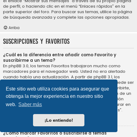
el enlace “Mostrar sus mensajes” a través de su propio página
de perfil, o haciendo clic en el menú “Enlaces rápidos” en la
parte superior del foro. Para buscar sus temas, utilice la página
de búsqueda avanzada y complete las opciones apropiadas.
Arriba
Suscripciones y Favoritos
¿Cuál es la diferencia entre añadir como Favorito y
suscribirme a un tema?
En phpBB 3.0, los temas Favoritos trabajaron mucho como
marcadores para el navegador web. Usted no era alertado
cuando había una actualización. A partir de phpBB 3.1, los
Favoritos son más como suscribirse a un tema. Usted puede ser
notificado cuando un tema Favorito se actualiza. Al suscribirte,
Este sitio web utiliza cookies para asegurar que
sin embargo, se le avisará de que hay una actualización de un
obtenga la mejor experiencia en nuestro sitio
tema, o foro en el propio foro. Las opciones de notificación
para los Favoritos y las suscripciones se pueden configurar en
web.
Saber más
el Panel de Control de Usuario, en “Preferencias de Foros”.
Arriba
¡Lo entiendo!
¿Cómo marcar Favoritos o suscribirse a temas