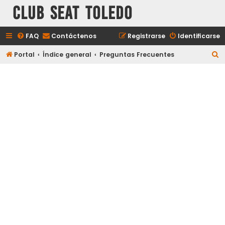
Club Seat Toledo
FAQ
Contáctenos
Registrarse
Identificarse
B
Portal
Índice general
Preguntas Frecuentes
u
s
c
a
r