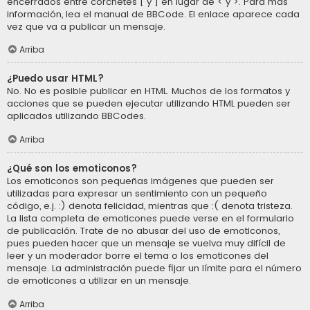
encerrados entre corchetes [ y ] en lugar de < y >. Para más
información, lea el manual de BBCode. El enlace aparece cada
vez que va a publicar un mensaje.
Arriba
¿Puedo usar HTML?
No. No es posible publicar en HTML. Muchos de los formatos y
acciones que se pueden ejecutar utilizando HTML pueden ser
aplicados utilizando BBCodes.
Arriba
¿Qué son los emoticonos?
Los emoticonos son pequeñas imágenes que pueden ser
utilizadas para expresar un sentimiento con un pequeño
código, e.j. :) denota felicidad, mientras que :( denota tristeza.
La lista completa de emoticones puede verse en el formulario
de publicación. Trate de no abusar del uso de emoticonos,
pues pueden hacer que un mensaje se vuelva muy difícil de
leer y un moderador borre el tema o los emoticones del
mensaje. La administración puede fijar un límite para el número
de emoticones a utilizar en un mensaje.
Arriba