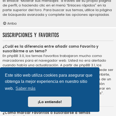
el enlace “Mostrar sus mensajes” a través de su propio página
de perfil, o haciendo clic en el menú “Enlaces rápidos” en la
parte superior del foro. Para buscar sus temas, utilice la página
de búsqueda avanzada y complete las opciones apropiadas.
Arriba
Suscripciones y Favoritos
¿Cuál es la diferencia entre añadir como Favorito y
suscribirme a un tema?
En phpBB 3.0, los temas Favoritos trabajaron mucho como
marcadores para el navegador web. Usted no era alertado
cuando había una actualización. A partir de phpBB 3.1, los
Favoritos son más como suscribirse a un tema. Usted puede ser
notificado cuando un tema Favorito se actualiza. Al suscribirte,
Este sitio web utiliza cookies para asegurar que
sin embargo, se le avisará de que hay una actualización de un
obtenga la mejor experiencia en nuestro sitio
tema, o foro en el propio foro. Las opciones de notificación
para los Favoritos y las suscripciones se pueden configurar en
web.
Saber más
el Panel de Control de Usuario, en “Preferencias de Foros”.
Arriba
¡Lo entiendo!
¿Cómo marcar Favoritos o suscribirse a temas