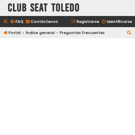
Club Seat Toledo
FAQ
Contáctenos
Registrarse
Identificarse
B
Portal
Índice general
Preguntas Frecuentes
u
s
c
a
r