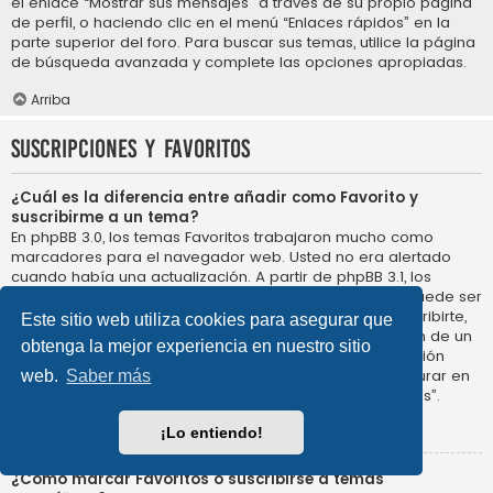
el enlace “Mostrar sus mensajes” a través de su propio página
de perfil, o haciendo clic en el menú “Enlaces rápidos” en la
parte superior del foro. Para buscar sus temas, utilice la página
de búsqueda avanzada y complete las opciones apropiadas.
Arriba
Suscripciones y Favoritos
¿Cuál es la diferencia entre añadir como Favorito y
suscribirme a un tema?
En phpBB 3.0, los temas Favoritos trabajaron mucho como
marcadores para el navegador web. Usted no era alertado
cuando había una actualización. A partir de phpBB 3.1, los
Favoritos son más como suscribirse a un tema. Usted puede ser
notificado cuando un tema Favorito se actualiza. Al suscribirte,
Este sitio web utiliza cookies para asegurar que
sin embargo, se le avisará de que hay una actualización de un
obtenga la mejor experiencia en nuestro sitio
tema, o foro en el propio foro. Las opciones de notificación
para los Favoritos y las suscripciones se pueden configurar en
web.
Saber más
el Panel de Control de Usuario, en “Preferencias de Foros”.
Arriba
¡Lo entiendo!
¿Cómo marcar Favoritos o suscribirse a temas