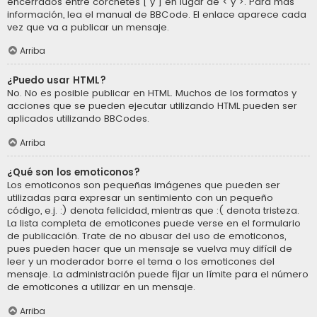
encerrados entre corchetes [ y ] en lugar de < y >. Para más
información, lea el manual de BBCode. El enlace aparece cada
vez que va a publicar un mensaje.
Arriba
¿Puedo usar HTML?
No. No es posible publicar en HTML. Muchos de los formatos y
acciones que se pueden ejecutar utilizando HTML pueden ser
aplicados utilizando BBCodes.
Arriba
¿Qué son los emoticonos?
Los emoticonos son pequeñas imágenes que pueden ser
utilizadas para expresar un sentimiento con un pequeño
código, e.j. :) denota felicidad, mientras que :( denota tristeza.
La lista completa de emoticones puede verse en el formulario
de publicación. Trate de no abusar del uso de emoticonos,
pues pueden hacer que un mensaje se vuelva muy difícil de
leer y un moderador borre el tema o los emoticones del
mensaje. La administración puede fijar un límite para el número
de emoticones a utilizar en un mensaje.
Arriba