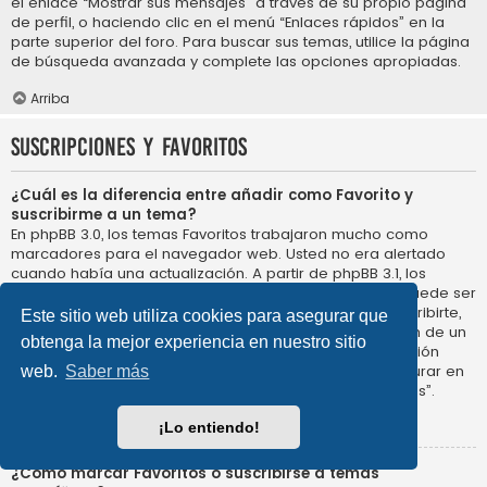
el enlace “Mostrar sus mensajes” a través de su propio página
de perfil, o haciendo clic en el menú “Enlaces rápidos” en la
parte superior del foro. Para buscar sus temas, utilice la página
de búsqueda avanzada y complete las opciones apropiadas.
Arriba
Suscripciones y Favoritos
¿Cuál es la diferencia entre añadir como Favorito y
suscribirme a un tema?
En phpBB 3.0, los temas Favoritos trabajaron mucho como
marcadores para el navegador web. Usted no era alertado
cuando había una actualización. A partir de phpBB 3.1, los
Favoritos son más como suscribirse a un tema. Usted puede ser
notificado cuando un tema Favorito se actualiza. Al suscribirte,
Este sitio web utiliza cookies para asegurar que
sin embargo, se le avisará de que hay una actualización de un
obtenga la mejor experiencia en nuestro sitio
tema, o foro en el propio foro. Las opciones de notificación
para los Favoritos y las suscripciones se pueden configurar en
web.
Saber más
el Panel de Control de Usuario, en “Preferencias de Foros”.
Arriba
¡Lo entiendo!
¿Cómo marcar Favoritos o suscribirse a temas