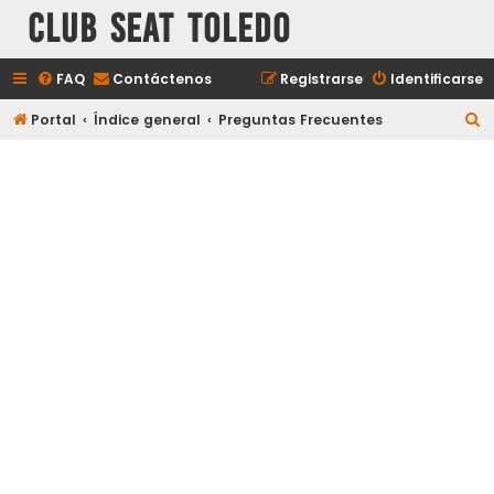
Club Seat Toledo
FAQ
Contáctenos
Registrarse
Identificarse
B
Portal
Índice general
Preguntas Frecuentes
u
s
c
a
r