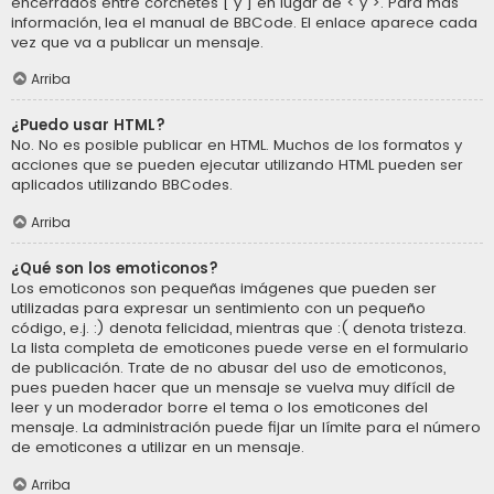
encerrados entre corchetes [ y ] en lugar de < y >. Para más
información, lea el manual de BBCode. El enlace aparece cada
vez que va a publicar un mensaje.
Arriba
¿Puedo usar HTML?
No. No es posible publicar en HTML. Muchos de los formatos y
acciones que se pueden ejecutar utilizando HTML pueden ser
aplicados utilizando BBCodes.
Arriba
¿Qué son los emoticonos?
Los emoticonos son pequeñas imágenes que pueden ser
utilizadas para expresar un sentimiento con un pequeño
código, e.j. :) denota felicidad, mientras que :( denota tristeza.
La lista completa de emoticones puede verse en el formulario
de publicación. Trate de no abusar del uso de emoticonos,
pues pueden hacer que un mensaje se vuelva muy difícil de
leer y un moderador borre el tema o los emoticones del
mensaje. La administración puede fijar un límite para el número
de emoticones a utilizar en un mensaje.
Arriba