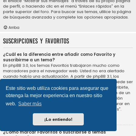
el enlace “Mostrar sus mensajes” a través de su propio página
de perfil, o haciendo clic en el menú “Enlaces rápidos” en la
parte superior del foro. Para buscar sus temas, utilice la página
de búsqueda avanzada y complete las opciones apropiadas.
Arriba
Suscripciones y Favoritos
¿Cuál es la diferencia entre añadir como Favorito y
suscribirme a un tema?
En phpBB 3.0, los temas Favoritos trabajaron mucho como
marcadores para el navegador web. Usted no era alertado
cuando había una actualización. A partir de phpBB 3.1, los
Favoritos son más como suscribirse a un tema. Usted puede ser
notificado cuando un tema Favorito se actualiza. Al suscribirte,
Este sitio web utiliza cookies para asegurar que
sin embargo, se le avisará de que hay una actualización de un
obtenga la mejor experiencia en nuestro sitio
tema, o foro en el propio foro. Las opciones de notificación
para los Favoritos y las suscripciones se pueden configurar en
web.
Saber más
el Panel de Control de Usuario, en “Preferencias de Foros”.
Arriba
¡Lo entiendo!
¿Cómo marcar Favoritos o suscribirse a temas