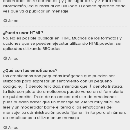
encerrados entre corchetes [ y ] en lugar de < y >. Para más
información, lea el manual de BBCode. El enlace aparece cada
vez que va a publicar un mensaje.
Arriba
¿Puedo usar HTML?
No. No es posible publicar en HTML. Muchos de los formatos y
acciones que se pueden ejecutar utilizando HTML pueden ser
aplicados utilizando BBCodes.
Arriba
¿Qué son los emoticonos?
Los emoticonos son pequeñas imágenes que pueden ser
utilizadas para expresar un sentimiento con un pequeño
código, e.j. :) denota felicidad, mientras que :( denota tristeza.
La lista completa de emoticones puede verse en el formulario
de publicación. Trate de no abusar del uso de emoticonos,
pues pueden hacer que un mensaje se vuelva muy difícil de
leer y un moderador borre el tema o los emoticones del
mensaje. La administración puede fijar un límite para el número
de emoticones a utilizar en un mensaje.
Arriba