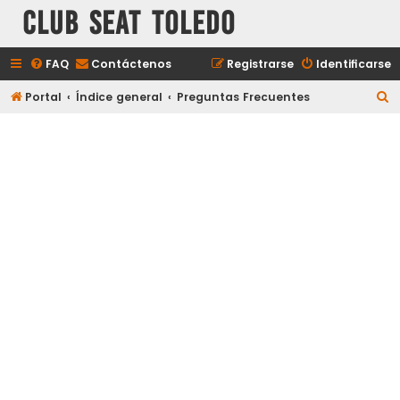
Club Seat Toledo
FAQ
Contáctenos
Registrarse
Identificarse
B
Portal
Índice general
Preguntas Frecuentes
u
s
c
a
r