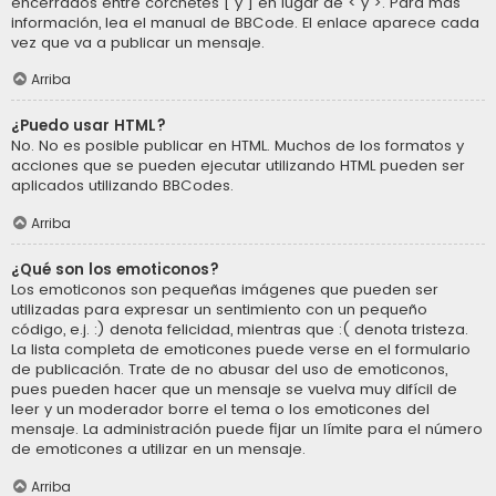
encerrados entre corchetes [ y ] en lugar de < y >. Para más
información, lea el manual de BBCode. El enlace aparece cada
vez que va a publicar un mensaje.
Arriba
¿Puedo usar HTML?
No. No es posible publicar en HTML. Muchos de los formatos y
acciones que se pueden ejecutar utilizando HTML pueden ser
aplicados utilizando BBCodes.
Arriba
¿Qué son los emoticonos?
Los emoticonos son pequeñas imágenes que pueden ser
utilizadas para expresar un sentimiento con un pequeño
código, e.j. :) denota felicidad, mientras que :( denota tristeza.
La lista completa de emoticones puede verse en el formulario
de publicación. Trate de no abusar del uso de emoticonos,
pues pueden hacer que un mensaje se vuelva muy difícil de
leer y un moderador borre el tema o los emoticones del
mensaje. La administración puede fijar un límite para el número
de emoticones a utilizar en un mensaje.
Arriba