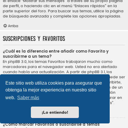
el enlace “Mostrar sus mensajes” a través de su propio página
de perfil, o haciendo clic en el menú “Enlaces rápidos” en la
parte superior del foro. Para buscar sus temas, utilice la página
de búsqueda avanzada y complete las opciones apropiadas.
Arriba
Suscripciones y Favoritos
¿Cuál es la diferencia entre añadir como Favorito y
suscribirme a un tema?
En phpBB 3.0, los temas Favoritos trabajaron mucho como
marcadores para el navegador web. Usted no era alertado
cuando había una actualización. A partir de phpBB 3.1, los
Favoritos son más como suscribirse a un tema. Usted puede ser
notificado cuando un tema Favorito se actualiza. Al suscribirte,
Este sitio web utiliza cookies para asegurar que
sin embargo, se le avisará de que hay una actualización de un
obtenga la mejor experiencia en nuestro sitio
tema, o foro en el propio foro. Las opciones de notificación
para los Favoritos y las suscripciones se pueden configurar en
web.
Saber más
el Panel de Control de Usuario, en “Preferencias de Foros”.
Arriba
¡Lo entiendo!
¿Cómo marcar Favoritos o suscribirse a temas