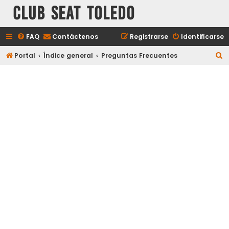
Club Seat Toledo
FAQ
Contáctenos
Registrarse
Identificarse
B
Portal
Índice general
Preguntas Frecuentes
u
s
c
a
r