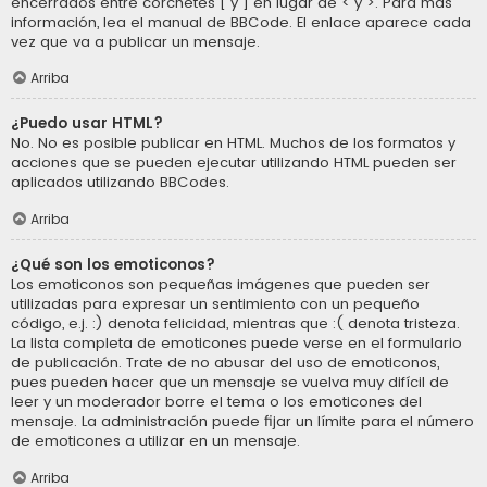
encerrados entre corchetes [ y ] en lugar de < y >. Para más
información, lea el manual de BBCode. El enlace aparece cada
vez que va a publicar un mensaje.
Arriba
¿Puedo usar HTML?
No. No es posible publicar en HTML. Muchos de los formatos y
acciones que se pueden ejecutar utilizando HTML pueden ser
aplicados utilizando BBCodes.
Arriba
¿Qué son los emoticonos?
Los emoticonos son pequeñas imágenes que pueden ser
utilizadas para expresar un sentimiento con un pequeño
código, e.j. :) denota felicidad, mientras que :( denota tristeza.
La lista completa de emoticones puede verse en el formulario
de publicación. Trate de no abusar del uso de emoticonos,
pues pueden hacer que un mensaje se vuelva muy difícil de
leer y un moderador borre el tema o los emoticones del
mensaje. La administración puede fijar un límite para el número
de emoticones a utilizar en un mensaje.
Arriba