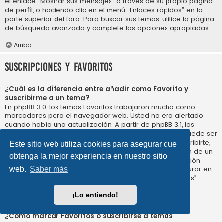
el enlace “Mostrar sus mensajes” a través de su propio página
de perfil, o haciendo clic en el menú “Enlaces rápidos” en la
parte superior del foro. Para buscar sus temas, utilice la página
de búsqueda avanzada y complete las opciones apropiadas.
Arriba
Suscripciones y Favoritos
¿Cuál es la diferencia entre añadir como Favorito y
suscribirme a un tema?
En phpBB 3.0, los temas Favoritos trabajaron mucho como
marcadores para el navegador web. Usted no era alertado
cuando había una actualización. A partir de phpBB 3.1, los
Favoritos son más como suscribirse a un tema. Usted puede ser
notificado cuando un tema Favorito se actualiza. Al suscribirte,
Este sitio web utiliza cookies para asegurar que
sin embargo, se le avisará de que hay una actualización de un
obtenga la mejor experiencia en nuestro sitio
tema, o foro en el propio foro. Las opciones de notificación
para los Favoritos y las suscripciones se pueden configurar en
web.
Saber más
el Panel de Control de Usuario, en “Preferencias de Foros”.
Arriba
¡Lo entiendo!
¿Cómo marcar Favoritos o suscribirse a temas