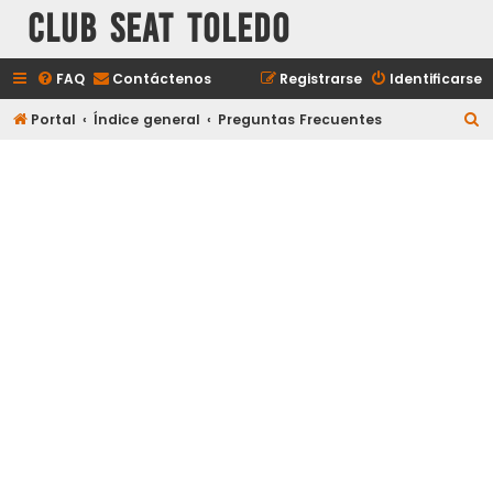
Club Seat Toledo
FAQ
Contáctenos
Registrarse
Identificarse
B
Portal
Índice general
Preguntas Frecuentes
u
s
c
a
r