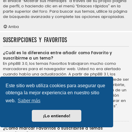
el enlace “Mostrar sus mensajes” a través de su propio página
de perfil, o haciendo clic en el menú “Enlaces rápidos” en la
parte superior del foro. Para buscar sus temas, utilice la página
de búsqueda avanzada y complete las opciones apropiadas.
Arriba
Suscripciones y Favoritos
¿Cuál es la diferencia entre añadir como Favorito y
suscribirme a un tema?
En phpBB 3.0, los temas Favoritos trabajaron mucho como
marcadores para el navegador web. Usted no era alertado
cuando había una actualización. A partir de phpBB 3.1, los
Favoritos son más como suscribirse a un tema. Usted puede ser
notificado cuando un tema Favorito se actualiza. Al suscribirte,
Este sitio web utiliza cookies para asegurar que
sin embargo, se le avisará de que hay una actualización de un
obtenga la mejor experiencia en nuestro sitio
tema, o foro en el propio foro. Las opciones de notificación
para los Favoritos y las suscripciones se pueden configurar en
web.
Saber más
el Panel de Control de Usuario, en “Preferencias de Foros”.
Arriba
¡Lo entiendo!
¿Cómo marcar Favoritos o suscribirse a temas