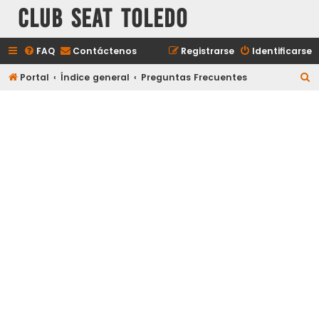
Club Seat Toledo
FAQ
Contáctenos
Registrarse
Identificarse
B
Portal
Índice general
Preguntas Frecuentes
u
s
c
a
r