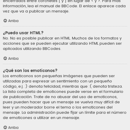
encerrados entre corchetes [ y ] en lugar de < y >. Para más
información, lea el manual de BBCode. El enlace aparece cada
vez que va a publicar un mensaje.
Arriba
¿Puedo usar HTML?
No. No es posible publicar en HTML. Muchos de los formatos y
acciones que se pueden ejecutar utilizando HTML pueden ser
aplicados utilizando BBCodes.
Arriba
¿Qué son los emoticonos?
Los emoticonos son pequeñas imágenes que pueden ser
utilizadas para expresar un sentimiento con un pequeño
código, e.j. :) denota felicidad, mientras que :( denota tristeza.
La lista completa de emoticones puede verse en el formulario
de publicación. Trate de no abusar del uso de emoticonos,
pues pueden hacer que un mensaje se vuelva muy difícil de
leer y un moderador borre el tema o los emoticones del
mensaje. La administración puede fijar un límite para el número
de emoticones a utilizar en un mensaje.
Arriba