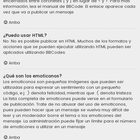
encerrados entre corchetes [ y ] en lugar de < y >. Para más
información, lea el manual de BBCode. El enlace aparece cada
vez que va a publicar un mensaje.
Arriba
¿Puedo usar HTML?
No. No es posible publicar en HTML. Muchos de los formatos y
acciones que se pueden ejecutar utilizando HTML pueden ser
aplicados utilizando BBCodes.
Arriba
¿Qué son los emoticonos?
Los emoticonos son pequeñas imágenes que pueden ser
utilizadas para expresar un sentimiento con un pequeño
código, e.j. :) denota felicidad, mientras que :( denota tristeza.
La lista completa de emoticones puede verse en el formulario
de publicación. Trate de no abusar del uso de emoticonos,
pues pueden hacer que un mensaje se vuelva muy difícil de
leer y un moderador borre el tema o los emoticones del
mensaje. La administración puede fijar un límite para el número
de emoticones a utilizar en un mensaje.
Arriba