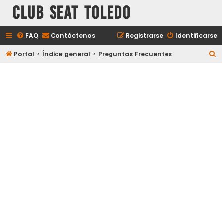
Club Seat Toledo
FAQ
Contáctenos
Registrarse
Identificarse
B
Portal
Índice general
Preguntas Frecuentes
u
s
c
a
r